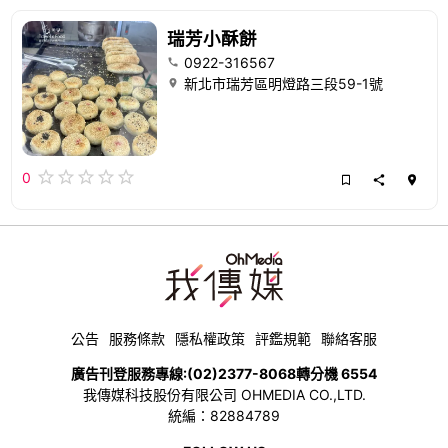
瑞芳小酥餅
0922-316567
新北市瑞芳區明燈路三段59-1號
0
公告
服務條款
隱私權政策
評鑑規範
聯絡客服
廣告刊登服務專線:
(02)2377-8068
轉分機 6554
我傳媒科技股份有限公司 OHMEDIA CO.,LTD.
統編：82884789