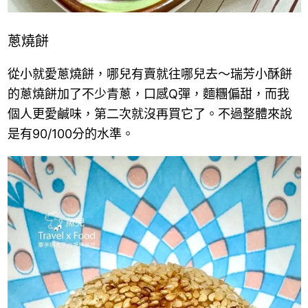
蔥燒餅
從小就愛蔥燒餅，哪兒有賣就往哪兒去～瑞芳小酥餅
的蔥燒餅加了不少青蔥，口感Q彈，麵糰偏甜，而我
個人更愛鹹味，第二次就沒再買它了。不過整體來說
是有90/100分的水準。