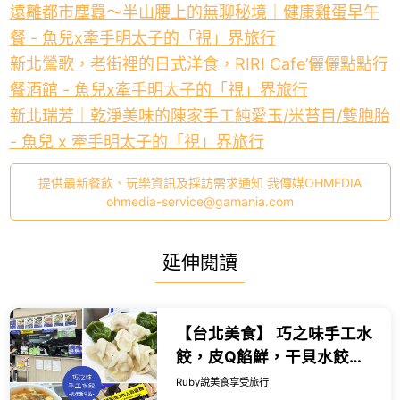
遠離都市塵囂～半山腰上的無聊秘境｜健康雞蛋早午
餐 - 魚兒x牽手明太子的「視」界旅行
新北鶯歌，老街裡的日式洋食，RIRI Cafe’儷儷點點行
餐酒館 - 魚兒x牽手明太子的「視」界旅行
新北瑞芳｜乾淨美味的陳家手工純愛玉/米苔目/雙胞胎
- 魚兒 x 牽手明太子的「視」界旅行
提供最新餐飲、玩樂資訊及採訪需求通知 我傳媒OHMEDIA
ohmedia-service@gamania.com
延伸閱讀
【台北美食】 巧之味手工水
餃，皮Q餡鮮，干貝水餃都
值得一試，酸辣湯也很推薦
Ruby說美食享受旅行