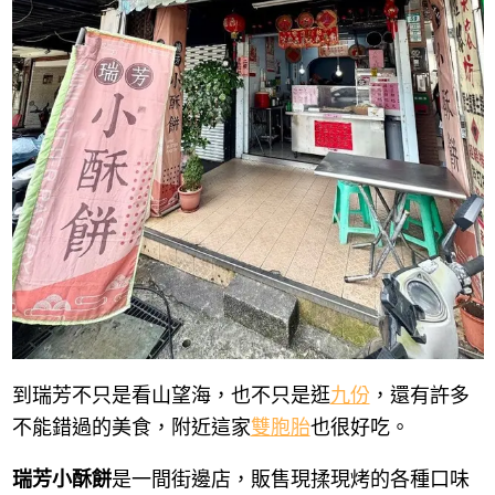
到瑞芳不只是看山望海，也不只是逛
九份
，還有許多
不能錯過的美食，附近這家
雙胞胎
也很好吃。
瑞芳小酥餅
是一間街邊店，販售現揉現烤的各種口味