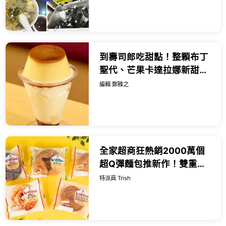
｜Ruby說美食享受旅行
(@tour_r...
到壽司郎吃甜點！整顆布丁
聖代、芒果卡達拉娜新甜
點，19款新菜推薦。
編輯 鄭雅之
全家超商狂熱銷2000萬個
超Q彈麵包推新作！雙重卡
士達可頌捲、黃豆粉巧克力
特派員 Trish
甜甜圈全日本限時登場，夏
日超商必吃爆漿新食感。