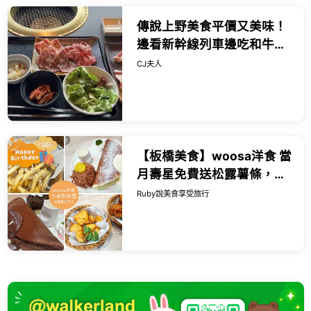
傳說上野美食平價又美味！
邊看新幹線列車邊吃和牛燒
肉，一份千日圓出頭就能吃
CJ夫人
得到。
【板橋美食】woosa洋食 當
月壽星免費送松露薯條，必
點雲朵鬆餅，甜點比主餐更
Ruby說美食享受旅行
有亮點-近捷運板橋站｜
Ruby說...