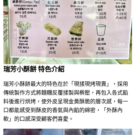
瑞芳小酥餅 特色介紹
瑞芳小酥餅最大的特色在於「現揉現烤現賣」，採用
傳統製作方式將麵糰反覆揉製與檊壓，再包入各式餡
料後進行烘烤，使外皮呈現金黃酥脆的層次感，每一
口都能感受到酥皮的香氣與內餡的綿密，「外酥內
軟」的口感深受顧客們喜愛。