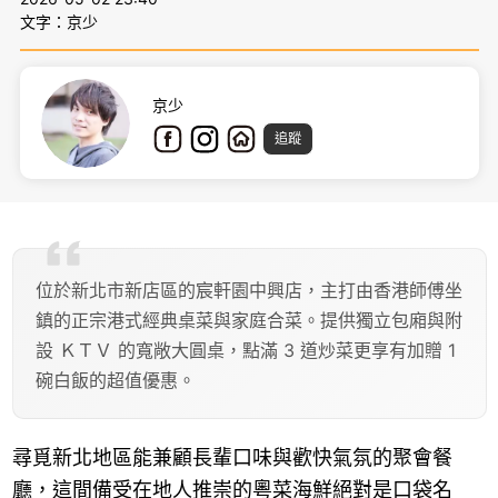
文字：京少
京少
追蹤
位於新北市新店區的宸軒園中興店，主打由香港師傅坐
鎮的正宗港式經典桌菜與家庭合菜。提供獨立包廂與附
設 ＫＴＶ 的寬敞大圓桌，點滿 3 道炒菜更享有加贈 1
碗白飯的超值優惠。
尋覓新北地區能兼顧長輩口味與歡快氣氛的聚會餐
廳，這間備受在地人推崇的粵菜海鮮絕對是口袋名