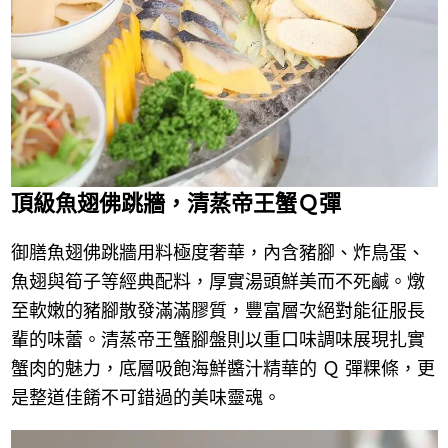
頂級魚翅佛跳牆，清蒸帝王蟹Ｑ彈
御膳魚翅佛跳牆用料極度奢華，內含豬腳、炸鳥蛋、
魚翅與筍子等經典配料，厚實湯頭鮮美而不死鹹。燉
至軟嫩的豬腳散發滿滿膠質，豐富層次絕對能征服長
輩的味蕾。清蒸帝王蟹腳盤則以重口味調味展現扎實
蟹肉的魅力，底層吸飽海鮮醬汁精華的 Ｑ 彈粿條，更
是整道佳餚不可錯過的美味靈魂。