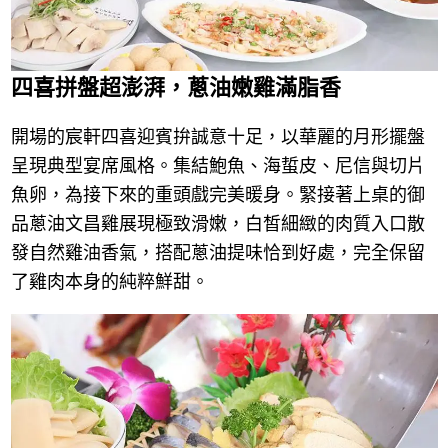
四喜拼盤超澎湃，蔥油嫩雞滿脂香
開場的宸軒四喜迎賓拚誠意十足，以華麗的月形擺盤
呈現典型宴席風格。集結鮑魚、海蜇皮、尼信與切片
魚卵，為接下來的重頭戲完美暖身。緊接著上桌的御
品蔥油文昌雞展現極致滑嫩，白皙細緻的肉質入口散
發自然雞油香氣，搭配蔥油提味恰到好處，完全保留
了雞肉本身的純粹鮮甜。