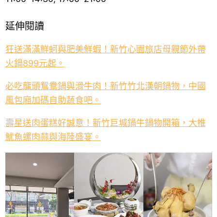
延伸閱讀
狂送滿滿鮮蚵與肥美鮮蝦！新竹心園旅店母親節外帶
火鍋899元起。
必吃龍頭鴛鴦鍋與滑牛肉！新竹竹北漢朝鍋物，中國
風包廂加碼自助蔬食吧。
壽星送肉蛋糕好誠意！新竹巨城鍋牛鍋物開箱，大推
魷魚螺肉蒜與海陸盛宴。