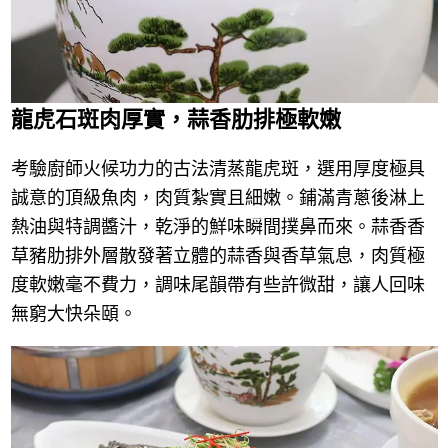
龍虎石斑肉厚實，蒜香肋排極軟嫩
考驗廚師火候功力的古法清蒸龍虎斑，選用厚度極具
誠意的頂級魚肉，肉質紮實且細嫩。鋪滿青蔥後淋上
熱油與特調醬汁，乾淨的鮮味瞬間撲鼻而來。蒜香香
草豬肋排外層散發著立體的蒜香與香草氣息，肉質極
度軟嫩毫不費力，調味尾韻帶有些許微甜，讓人回味
無窮大快朵頤。