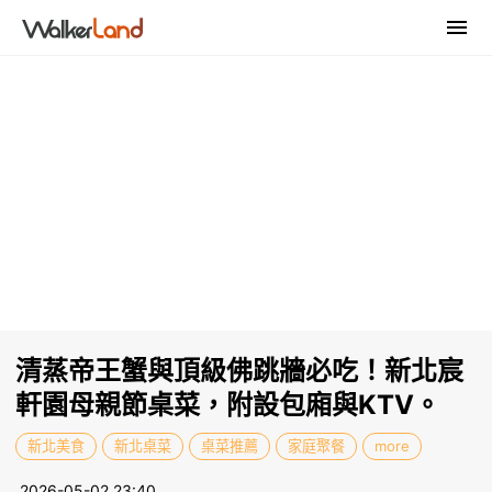
清蒸帝王蟹與頂級佛跳牆必吃！新北宸
軒園母親節桌菜，附設包廂與KTV。
新北美食
新北桌菜
桌菜推薦
家庭聚餐
more
2026-05-02 23:40