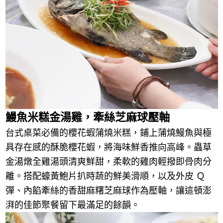
鰻魚米糕金湯雞，牽絲芝麻球壓軸
台式桌菜必備的櫻花蝦蒲燒米糕，鋪上蒲燒鰻魚與極
具存在感的酥脆櫻花蝦，將海味鮮香推向高峰。蟲草
金湯燉全雞湯頭清爽鮮甜，柔軟的雞肉輕撥即骨肉分
離。搭配蠔黃鮑片扒時蔬的鮮美滑順，以及外皮 Ｑ
彈、內餡牽絲的香甜麻糬芝麻球作為壓軸，讓這頓澎
湃的佳節聚餐留下最滿足的餘韻。