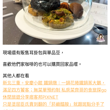
現場還有販售耳掛包與單品豆，
喜歡他們家咖啡的也可以購買回家品嚐。
其他人都在看
新北三重。安慶小館 鐵鍋燉︱一鍋花捲鐵鍋蒸大鵝，
滿足四方饕客；無菜單預約制 私房菜齊哥的食旅探go
休閒旅遊分享痞客邦PIXNET
只是塗屈臣氏賣到翻的「菸鹼醯胺」就跟斑點分手了