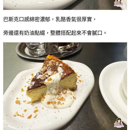
巴斯克口感綿密濃郁，乳酪香氣很厚實，
旁邊還有奶油點綴，整體搭配起來不會膩口。