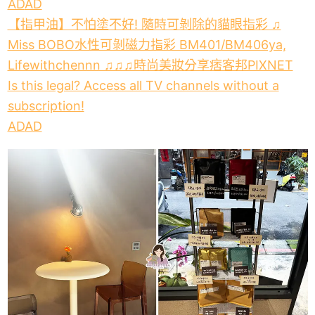
AD
AD
【指甲油】不怕塗不好! 隨時可剝除的貓眼指彩 ♫
Miss BOBO水性可剝磁力指彩 BM401/BM406ya,
Lifewithchennn ♫♫♫時尚美妝分享痞客邦PIXNET
Is this legal? Access all TV channels without a
subscription!
AD
AD