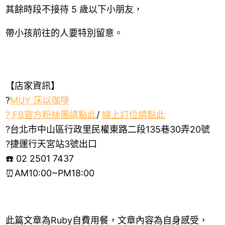
其餘時段不接待 5 歲以下小朋友，
帶小孩前往的人要特別留意。
【店家資訊】
?
MUY 莯以咖啡
? FB官方粉絲團請點此
/
線上訂位請點此
?台北市中山區行政里民權東路二段135巷30弄20號
?捷運行天宮站3號出口
☎️ 02 2501 7437
⏰AM10:00~PM18:00
此篇文章為Ruby自費用餐，文章內容為自身感受，