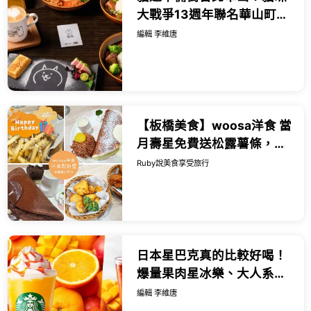
大戰爭13週年聯名華山町餐
酒館，限量貓罐頭蛋糕與造
編輯 李維唐
型馬克杯必搶。
【板橋美食】woosa洋食 當
月壽星免費送松露薯條，必
點雲朵鬆餅，甜點比主餐更
Ruby說美食享受旅行
有亮點-近捷運板橋站｜
Ruby說...
日本星巴克真的比較好喝！
爆量果肉星冰樂、大人系黑
茶與草本氣泡飲打造極致消
編輯 李維唐
暑體驗。