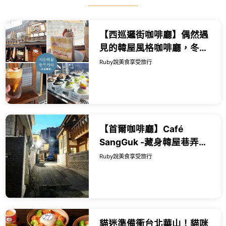
【西巡邏街咖啡廳】偶然遇
見的韓屋風格咖啡廳，冬天
戶外還有電毯超貼心 ，享受
Ruby說美食享受旅行
悠閒下午茶時光 - 近鍾路三
街...
【首爾咖啡廳】Café
SangGuk -藏身韓屋巷弄的
景觀咖啡廳，頂樓欣賞首爾
Ruby說美食享受旅行
韓屋屋頂風景 -近安國站3號
出口｜Rub...
貓迷準備衝台北華山！貓咪