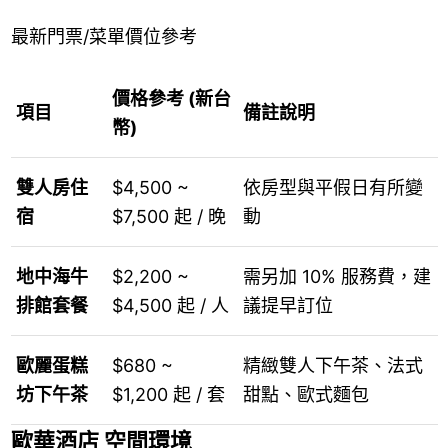
最新門票/菜單價位參考
價格參考 (新台
項目
備註說明
幣)
雙人房住
$4,500 ~
依房型與平假日有所變
宿
$7,500 起 / 晚
動
地中海牛
$2,200 ~
需另加 10% 服務費，建
排館套餐
$4,500 起 / 人
議提早訂位
歐麗蛋糕
$680 ~
精緻雙人下午茶、法式
坊下午茶
$1,200 起 / 套
甜點、歐式麵包
歐華酒店 空間環境