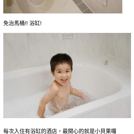
免治馬桶!! 浴缸!
每次入住有浴缸的酒店，最開心的就是小貝果囉