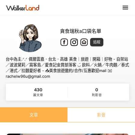
貪食瑞秋a口袋名單
追蹤
台中為主.ᐟ‪.ᐟ‪ 偶爾雲嘉．台北．高雄 美食｜旅遊｜開箱｜好物 - 自架站
／波波黛莉／窩客島／愛食記金賞部落客 ‎◡̈ 飲料／火鍋／牛肉麵／泰式
／港式／拉麵愛好者 - 📥美食旅遊邀約/合作/互惠歡迎mail ✉️
rachelw96u@gmail.com
430
0
篇文章
則影音
文章
影音