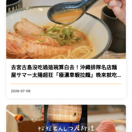
去宮古島沒吃過這碗算白去！沖繩排隊名店麺
屋サマー太陽超狂「極濃車蝦拉麵」晚來就吃
不到
2026-07-09