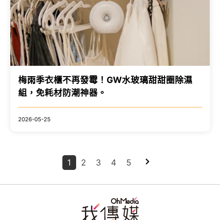
梅雨季衣櫃不再發霉！GW水玻璃甜甜圈除濕
組，免耗材防潮神器。
2026-05-25
1
2
3
4
5