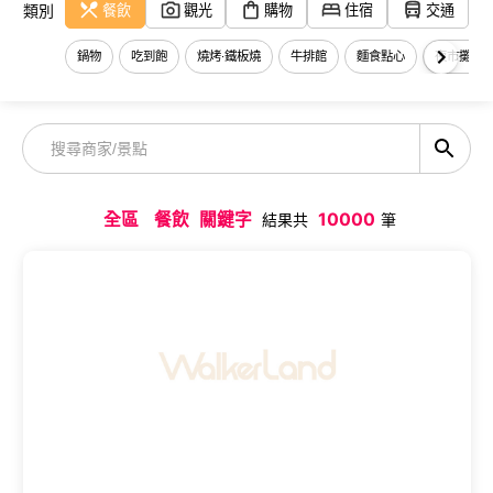
餐飲
觀光
購物
住宿
交通
類別
鍋物
吃到飽
燒烤‧鐵板燒
牛排館
麵食點心
夜市攤販
全區
餐飲
關鍵字
10000
結果共
筆