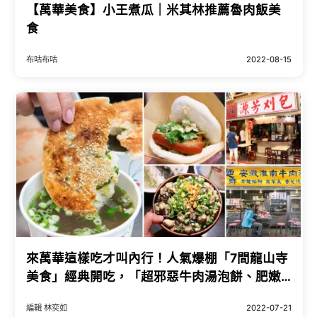
【萬華美食】小王煮瓜｜米其林推薦魯肉飯美
食
布咕布咕
2022-08-15
來萬華這樣吃才叫內行！人氣爆棚「7間龍山寺
美食」經典開吃，「超邪惡牛肉湯泡餅、肥嫩
滷肉刈包」領軍吃爆西區街邊美味。
編輯 林奕如
2022-07-21