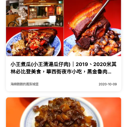
小王煮瓜(小王清湯瓜仔肉)｜2019、2020米其
林必比登美食，華西街夜市小吃，黑金魯肉
飯，菜單價位(捷運龍山寺站)
海綿飽飽的鳳梨城堡
2020-10-09