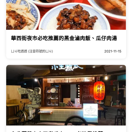
華西街夜市必吃推薦的黑金滷肉飯、瓜仔肉湯
ㄩㄐ吃透透 (注音符號的ㄩㄐ)
2021-11-15