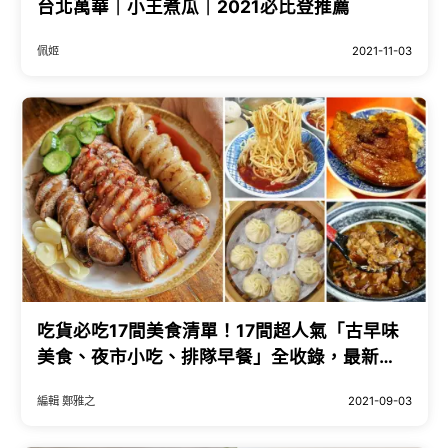
台北萬華｜小王煮瓜｜2021必比登推薦
佩姬
2021-11-03
吃貨必吃17間美食清單！17間超人氣「古早味
美食、夜市小吃、排隊早餐」全收錄，最新
「2021台北台中必比登推介」帶你吃遍台北、
編輯 鄭雅之
2021-09-03
台中。