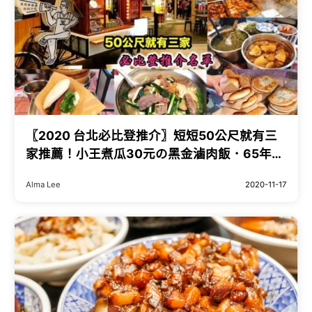
〖2020 台北必比登推介〗短短50公尺就有三
家推薦！小王煮瓜30元の黑金滷肉飯．65年源
芳刈包．蕭大俠最愛昶鴻小吃
Alma Lee
2020-11-17