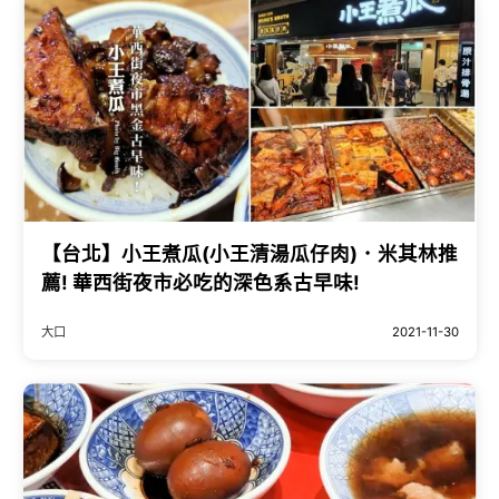
【台北】小王煮瓜(小王清湯瓜仔肉)．米其林推
薦! 華西街夜市必吃的深色系古早味!
大口
2021-11-30