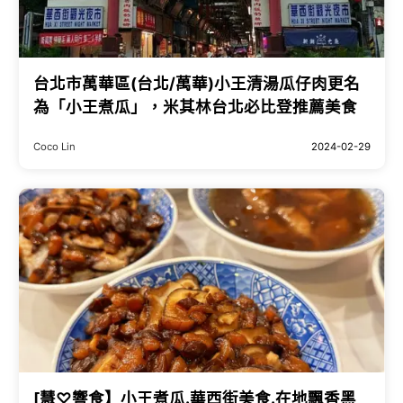
台北市萬華區(台北/萬華)小王清湯瓜仔肉更名
為「小王煮瓜」，米其林台北必比登推薦美食
Coco Lin
2024-02-29
[慧♡響食】小王煮瓜.華西街美食.在地飄香黑