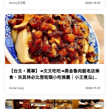
ifunny艾方妮
2020-12-01
【台北。萬華】↠文文吃吃↠黑金魯肉飯老店美
食、米其林必比登街頭小吃推薦｜小王煮瓜(原
小王清湯瓜仔肉)含菜單 近捷運龍山寺站、華西
Alvita Fang
2020-11-21
街夜市、萬華