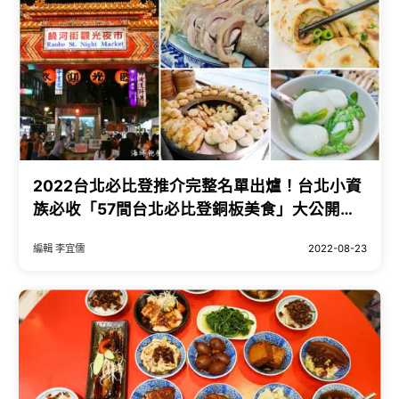
2022台北必比登推介完整名單出爐！台北小資
族必收「57間台北必比登銅板美食」大公開，
「老饕最愛牛肉捲餅、高CP值夜市小吃」全都
編輯 李宜儒
2022-08-23
要記小本本。