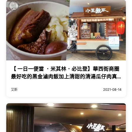
【 一日一便當 ．米其林．必比登】華西街商圈
最好吃的黑金滷肉飯加上清甜的清湯瓜仔肉真
是滿足．小王煮瓜
艾斯
2021-08-14