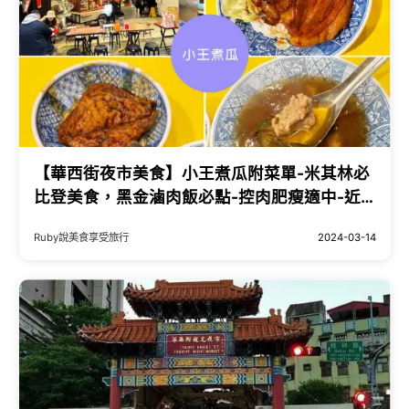
【華西街夜市美食】小王煮瓜附菜單-米其林必
比登美食，黑金滷肉飯必點-控肉肥瘦適中-近
龍山寺捷運站｜Ruby說美食享受旅行
Ruby說美食享受旅行
2024-03-14
(@tour_ruby530)