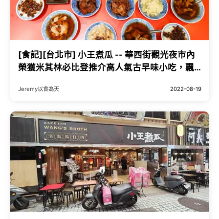
[食記][台北市] 小王煮瓜 -- 華西街觀光夜市內
榮獲米其林必比登推介高人氣古早味小吃，飄
香多年的魯肉飯和清湯瓜仔肉。
Jeremy以食為天
2022-08-19