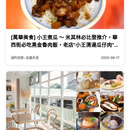
[萬華美食] 小王煮瓜 ～ 米其林必比登推介，華
西街必吃黑金魯肉飯，老店"小王清湯瓜仔肉"重
新裝潢
涵的足跡~走遍天涯
2020-09-17