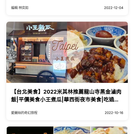
飯」、第一名模最愛「鹹甜滷肉飯」，挑戰最
編輯 林奕如
2022-12-04
強白飯殺手稱號。
【台北美食】2022米其林推薦龍山寺黑金滷肉
飯|平價美食小王煮瓜|華西街夜市美食|吃過的
人都誇
愛麗絲的奇幻旅程
2022-10-16