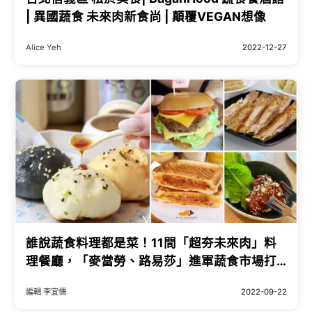
| 異國蔬食 未來肉新食尚 | 顛覆VEGAN想像
Alice Yeh
2022-12-27
誰說蔬食料理都是菜！11間「超夯未來肉」料
理餐廳，「麥當勞、路易莎」進軍蔬食市場打
破「傳統素食」刻板印象，連肉食族也可以大
編輯 李宜儒
2022-09-22
口吃。