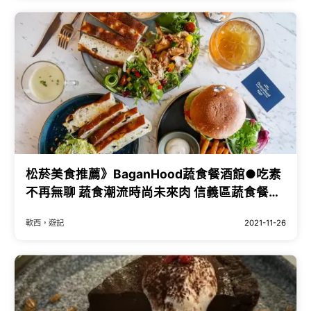
松菸美食推薦》BaganHood蔬食餐酒館●吃素
不再無聊 蔬食潮流時尚未來肉 信義區蔬食餐酒
館 未來肉漢堡排係金ㄟ!根本葷食! 帶毛孩一起
軟西，遊記
2021-11-26
來玩 寵物友善餐廳 - 軟西，遊記