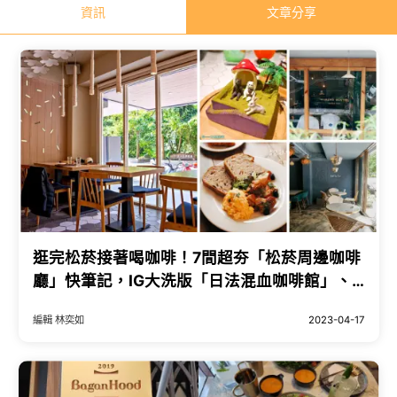
資訊
文章分享
逛完松菸接著喝咖啡！7間超夯「松菸周邊咖啡
廳」快筆記，IG大洗版「日法混血咖啡館」、
絕美落地窗「北海道甜點店」，閨蜜聚會最愛
編輯 林奕如
2023-04-17
基地。