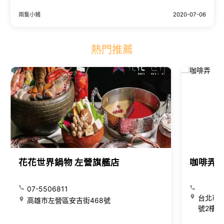
上吃素~
兩隻小豬
2020-07-06
熱門推薦
花花世界鍋物 左營旗艦店
咖啡弄
07-5506811
台北市大
高雄市左營區安吉街468號
號2樓