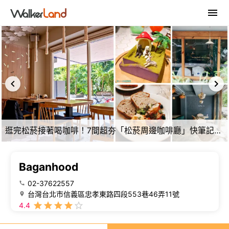
逛完松菸接著喝咖啡！7間超夯「松菸周邊咖啡廳」快筆記，IG大洗版「日法混血咖啡館」、絕美落地窗「北海道甜點店」，閨蜜聚會最愛基地。
Baganhood
02-37622557
台灣台北市信義區忠孝東路四段553巷46弄11號
4.4