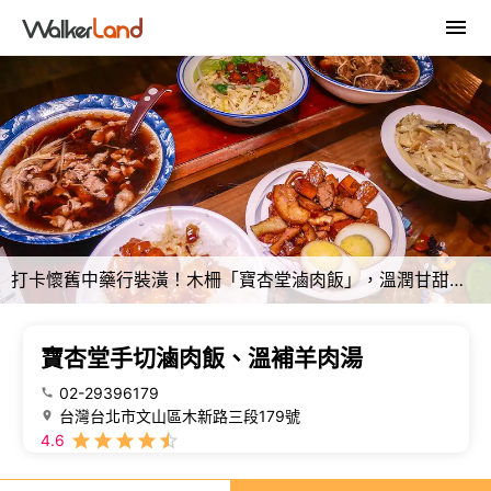
打卡懷舊中藥行裝潢！木柵「寶杏堂滷肉飯」，溫潤甘甜羊小排湯必吃。
寶杏堂手切滷肉飯、溫補羊肉湯
02-29396179
台灣台北市文山區木新路三段179號
4.6