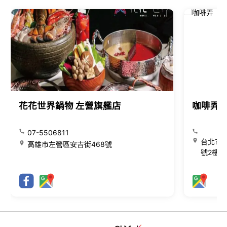
花花世界鍋物 左營旗艦店
咖啡弄
07-5506811
台北市大
高雄市左營區安吉街468號
號2樓