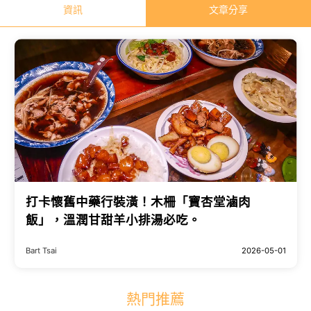
資訊
文章分享
打卡懷舊中藥行裝潢！木柵「寶杏堂滷肉
飯」，溫潤甘甜羊小排湯必吃。
Bart Tsai
2026-05-01
熱門推薦