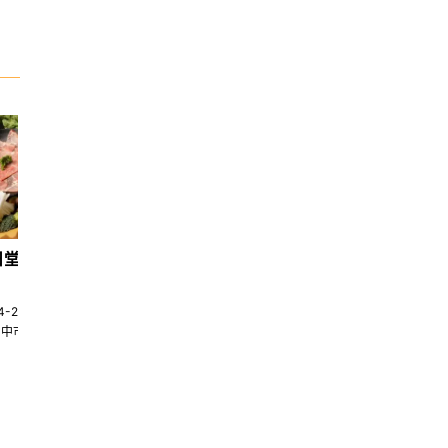
日堂鍋煮｜台中火鍋
天香回味養生煮 南京總店
4-22580269
02-25117275
台中市南屯區大墩十一街345號
台北市中山區中山北路一段135巷35