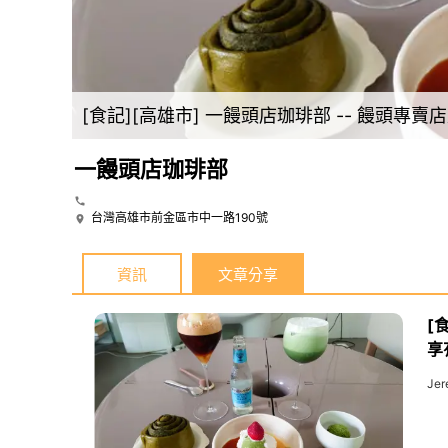
好地方。
[食記][高雄市] 一饅頭店珈琲部 -- 饅
一饅頭店珈琲部
台灣高雄市前金區市中一路190號
資訊
文章分享
[
享
Je