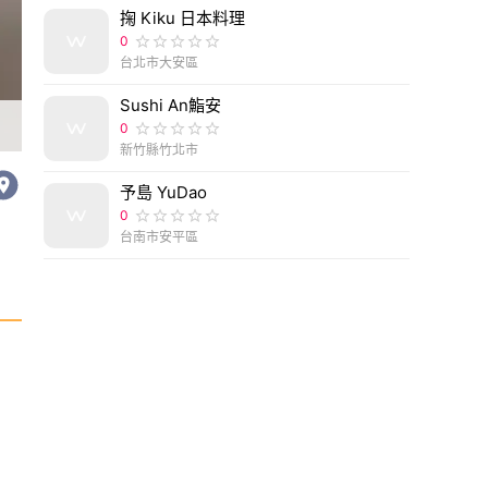
掬 Kiku 日本料理
0
台北市大安區
Sushi An鮨安
。
[食記][高雄市] 一饅頭店珈琲部 -- 饅頭專賣店
0
新竹縣竹北市
予島 YuDao
0
台南市安平區