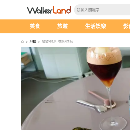
美食
旅遊
生活娛樂
影
>
地區
>
餐飲/飲料‧甜點/甜點