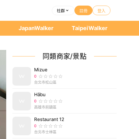
社群
註冊
登入
者
JapanWalker
TaipeiWalker
同類商家/景點
Mizue
0
台北市松山區
Hābu
0
高雄市前鎮區
Restaurant 12
0
台北市士林區