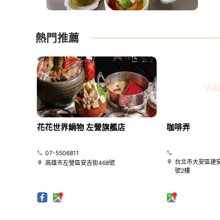
熱門推薦
花花世界鍋物 左營旗艦店
咖啡弄
07-5506811
台北市大安區建安
高雄市左營區安吉街468號
號2樓