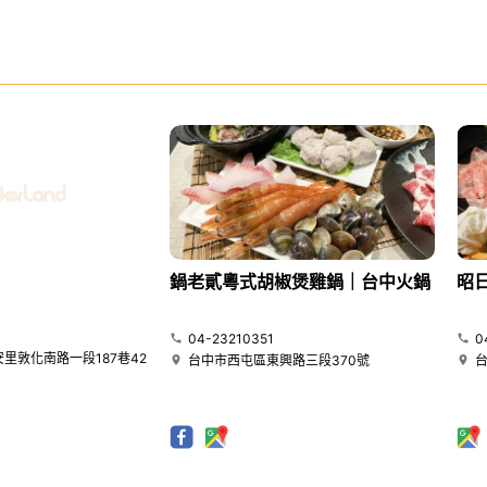
鍋老貳粵式胡椒煲雞鍋｜台中火鍋
昭
04-23210351
0
里敦化南路一段187巷42
台中市西屯區東興路三段370號