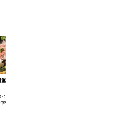
日堂鍋煮｜台中火鍋
天香回味養生煮 南京總店
4-22580269
02-25117275
台中市南屯區大墩十一街345號
台北市中山區中山北路一段135巷35