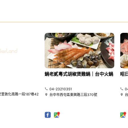
鍋老貳粵式胡椒煲雞鍋｜台中火鍋
昭
04-23210351
0
里敦化南路一段187巷42
台中市西屯區東興路三段370號