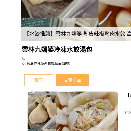
【水餃推薦】雲林九嬸婆 剝皮辣椒豬肉水餃 
雲林九嬸婆冷凍水餃湯包
台灣雲林縣西螺鎮頂南35號
資訊
文章分享
【
sho