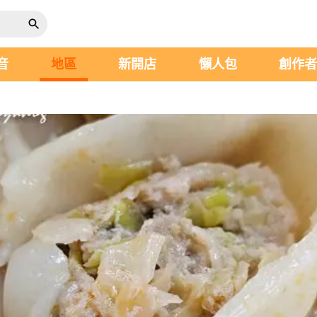
音
地區
新開店
懶人包
創作