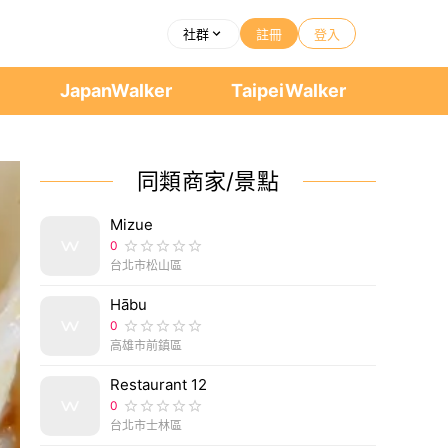
社群
註冊
登入
者
JapanWalker
TaipeiWalker
同類商家/景點
Mizue
0
台北市松山區
Hābu
0
高雄市前鎮區
Restaurant 12
0
台北市士林區