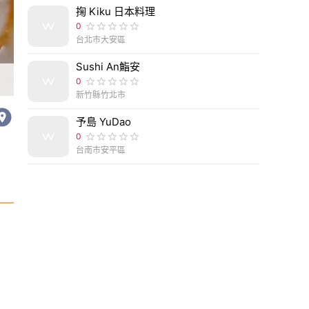
掬 Kiku 日本料理
0
台北市大安區
Sushi An鮨安
【水餃推薦】雲林九嬸婆 剝皮辣椒豬肉水餃 高麗菜
0
新竹縣竹北市
予島 YuDao
0
台南市安平區