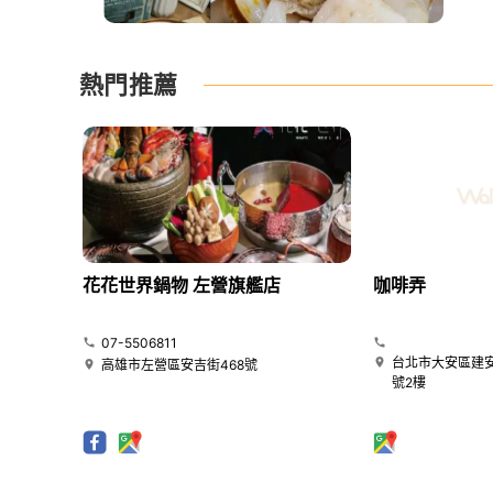
熱門推薦
花花世界鍋物 左營旗艦店
咖啡弄
07-5506811
台北市大安區建安
高雄市左營區安吉街468號
號2樓