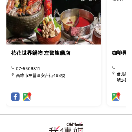
花花世界鍋物 左營旗艦店
咖啡弄
07-5506811
台北市大
高雄市左營區安吉街468號
號2樓