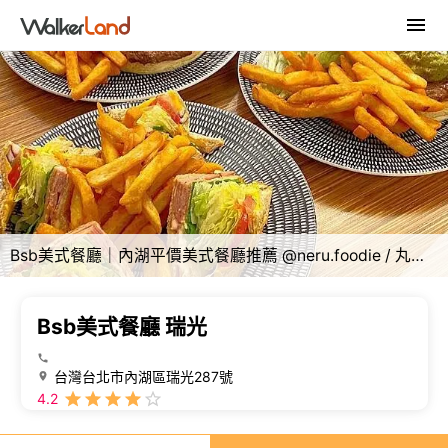
Bsb美式餐廳｜內湖平價美式餐廳推薦 @neru.foodie / 丸の良食
Bsb美式餐廳 瑞光
台灣台北市內湖區瑞光287號
4.2