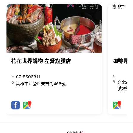
花花世界鍋物 左營旗艦店
咖啡弄
07-5506811
台北市大
高雄市左營區安吉街468號
號2樓