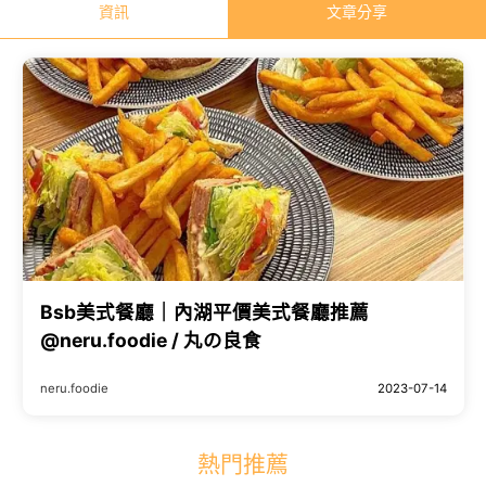
資訊
文章分享
Bsb美式餐廳｜內湖平價美式餐廳推薦
@neru.foodie / 丸の良食
neru.foodie
2023-07-14
熱門推薦