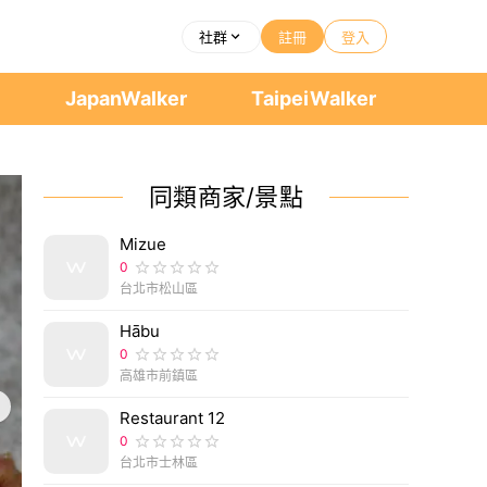
社群
註冊
登入
者
JapanWalker
TaipeiWalker
同類商家/景點
Mizue
0
台北市松山區
Hābu
0
高雄市前鎮區
Restaurant 12
0
台北市士林區