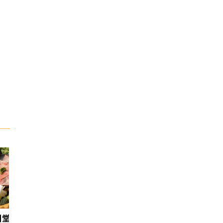
日堂鍋煮｜台中火鍋
天香回味養生煮 南京總店