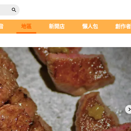
音
地區
新開店
懶人包
創作