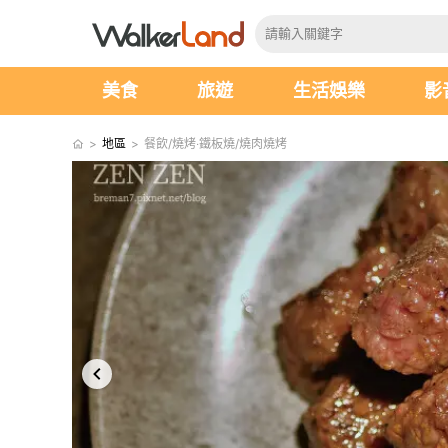
美食
旅遊
生活娛樂
影
>
地區
>
餐飲/燒烤‧鐵板燒/燒肉燒烤