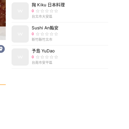
掬 Kiku 日本料理
0
台北市大安區
Sushi An鮨安
[美食-台中] 燒肉中山大墩店視覺與味覺兼具的燒肉
0
新竹縣竹北市
予島 YuDao
0
台南市安平區