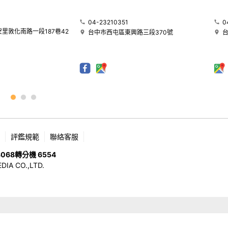
04-23210351
0
里敦化南路一段187巷42
台中市西屯區東興路三段370號
評鑑規範
聯絡客服
8068
轉分機 6554
 CO.,LTD.
版權所有，未經許可，不許轉載 © 2026 OHMEDIA CO.,LTD. All Rights Reserved.