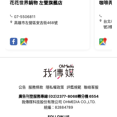
花花世界鍋物 左營旗艦店
咖啡弄
07-5506811
台北市大
高雄市左營區安吉街468號
號2樓
公告
服務條款
隱私權政策
評鑑規範
聯絡客服
廣告刊登服務專線:
(02)2377-8068
轉分機 6554
我傳媒科技股份有限公司 OHMEDIA CO.,LTD.
統編：82884789
FOLLOW US