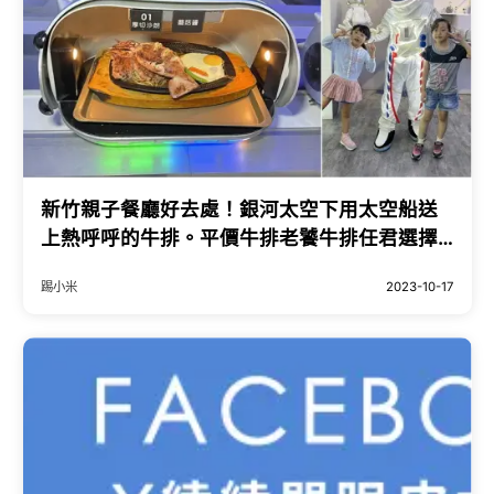
新竹親子餐廳好去處！銀河太空下用太空船送
上熱呼呼的牛排。平價牛排老饕牛排任君選擇-
-跟著踢小米吃喝玩樂趣
踢小米
2023-10-17