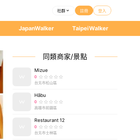
社群
註冊
登入
者
JapanWalker
TaipeiWalker
同類商家/景點
Mizue
0
台北市松山區
Hābu
0
高雄市前鎮區
Restaurant 12
0
台北市士林區