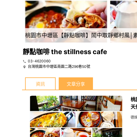
桃園市中壢區【靜點咖啡】鬧中取靜鄉村風│素食/純蔬食/輕食│全天候供餐&咖啡甜點下午茶 - 德妹看新世界
靜點咖啡 the stillness cafe
03-4620060
台灣桃園市中壢區南園二路296巷50號
資訊
文章分享
桃
天
德