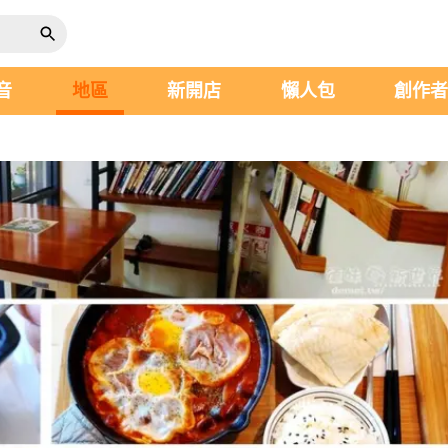
音
地區
新開店
懶人包
創作