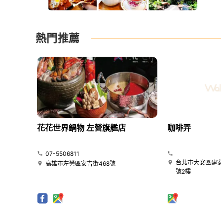
熱門推薦
花花世界鍋物 左營旗艦店
咖啡弄
07-5506811
台北市大安區建安
高雄市左營區安吉街468號
號2樓