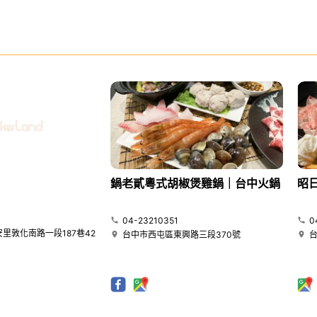
鍋老貳粵式胡椒煲雞鍋｜台中火鍋
昭
04-23210351
0
里敦化南路一段187巷42
台中市西屯區東興路三段370號