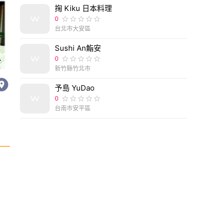
掬 Kiku 日本料理
0
台北市大安區
Sushi An鮨安
午茶 - 德妹看新世界
0
新竹縣竹北市
予島 YuDao
0
台南市安平區