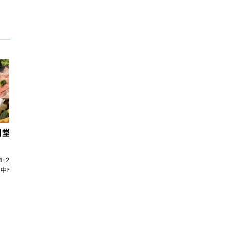
日堂鍋煮｜台中火鍋
天香回味養生煮 南京總店
4-22580269
02-25117275
台中市南屯區大墩十一街345號
台北市中山區中山北路一段135巷35