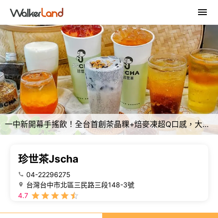
一中新開幕手搖飲！全台首創茶晶粿+焙麥凍超Q口感，大杯30元起學生9折優惠
珍世茶Jscha
04-22296275
台灣台中市北區三民路三段148-3號
4.7