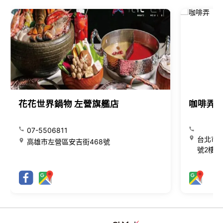
花花世界鍋物 左營旗艦店
咖啡弄
07-5506811
台北市大
高雄市左營區安吉街468號
號2樓