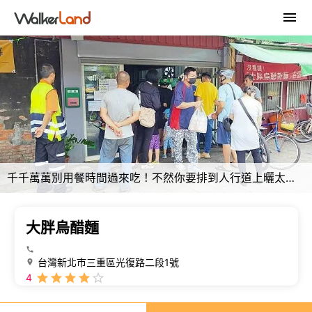
千千萬萬別用餐時間過來吃！不然你要排到人行道上曬太陽了啦～！超級老字號麵店，超大份量，味道更是不馬虎
大胖烏醋麵
台灣新北市三重區光復路二段1號
4