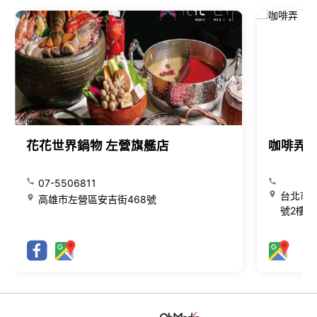
花花世界鍋物 左營旗艦店
咖啡弄
07-5506811
台北市大
高雄市左營區安吉街468號
號2樓