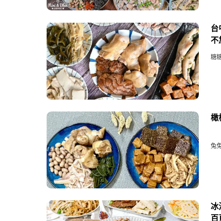
台
不
糖糖
橄
兔兔
冰
百