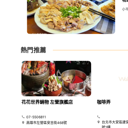
平
小
熱門推薦
花花世界鍋物 左營旗艦店
咖啡弄
07-5506811
台北市大安區建安
高雄市左營區安吉街468號
號2樓