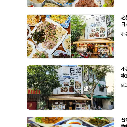
老
日
小
不
椒
強
台
物