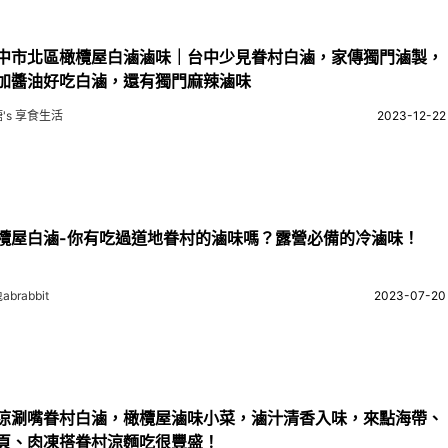
中市北區橄欖屋白滷滷味｜台中少見眷村白滷，家傳獨門滷製，
加醬油好吃白滷，還有獨門麻辣滷味
's 享食生活
2023-12-22
欖屋白滷-你有吃過道地眷村的滷味嗎？露營必備的冷滷味！
abrabbit
2023-07-20
涼涮嘴眷村白滷，橄欖屋滷味小菜，滷汁清香入味，來點海帶、
頁、肉凍搭眷村涼麵吃很豐盛！