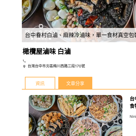
台中北區/美食︱橄欖屋粉絲專頁︱無添加的中藥白滷︱吃的到食物最原始的味道｜道地家鄉傳承的麻辣滷味＆特色青花椒湯頭‖小平凡/美食篇
台中眷村白滷、麻辣冷滷味，單一食材真空包
橄欖屋滷味 白滷
台灣台中市北區梅川西路三段170號
資訊
文章分享
台
食
Ni