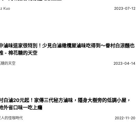
z Kuo
2023-07-12
中滷味這家很特別！少見白滷橄欖屋滷味吃得到～眷村白涼麵也
推 - 棉花糖的天空
花糖的天空
2023-04-14
村白滷20元起！家傳三代秘方滷味，隱身大樹旁的低調小屋，
地外省口味一吃上癮
星人的怪咖時代
2022-11-20