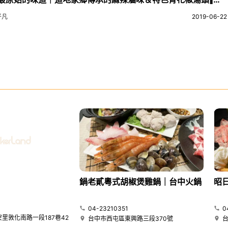
凡/美食篇
平凡
2019-06-22
鍋老貳粵式胡椒煲雞鍋｜台中火鍋
昭
04-23210351
0
里敦化南路一段187巷42
台中市西屯區東興路三段370號