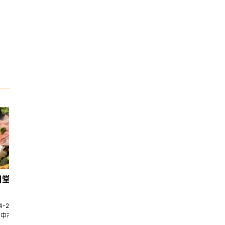
日堂鍋煮｜台中火鍋
天香回味養生煮 南京總店
4-22580269
02-25117275
台中市南屯區大墩十一街345號
台北市中山區中山北路一段135巷35