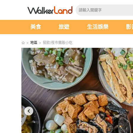
美食
旅遊
生活娛樂
影
>
地區
>
餐飲/夜市攤販小吃