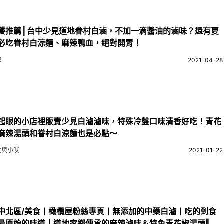
饕推薦║台中少見道地眷村白滷，不加一滴醬油的滷味？還有夏
必吃眷村白涼麵、麻辣鴨血，絕對開胃！
涼
2021-04-28
起眼的小店裡販賣少見白滷滷味，特殊冷盤口味清香好吃！青花
麻辣湯頭和眷村白涼麵也是必點～
生與小吠
2021-01-22
中北區/美食︱橄欖屋粉絲專頁︱無添加的中藥白滷︱吃的到食
最原始的味道｜道地家鄉傳承的麻辣滷味＆特色青花椒湯頭‖小