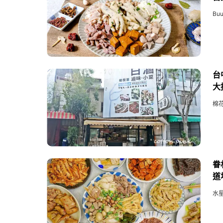
Buu
台
大
棉
眷
道
水