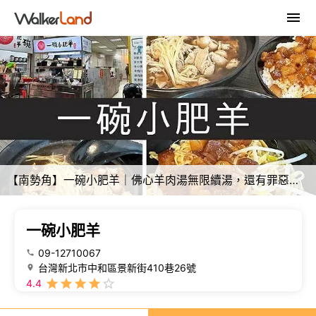
【南勢角】一碗小肥羊｜佛心羊肉湯無限續湯，還有罪惡滷肉飯｜柴貓趴趴走
一碗小肥羊
09-12710067
台灣新北市中和區景新街410巷26號
4.4