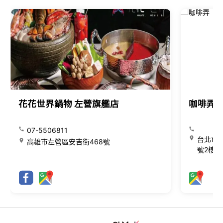
花花世界鍋物 左營旗艦店
咖啡弄
07-5506811
台北市大
高雄市左營區安吉街468號
號2樓