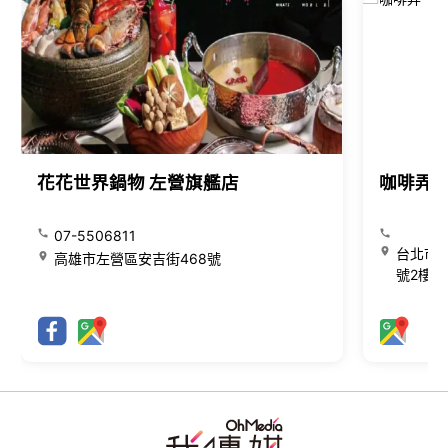
花花世界鍋物 左營旗艦店
咖啡弄
07-5506811
台北市大
高雄市左營區安吉街468號
號2樓