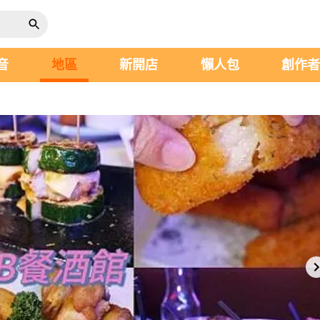
音
地區
新開店
懶人包
創作