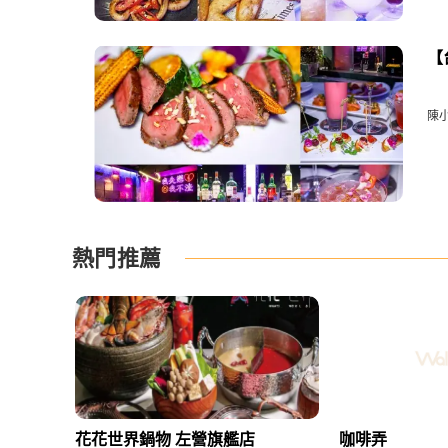
【
陳
熱門推薦
花花世界鍋物 左營旗艦店
咖啡弄