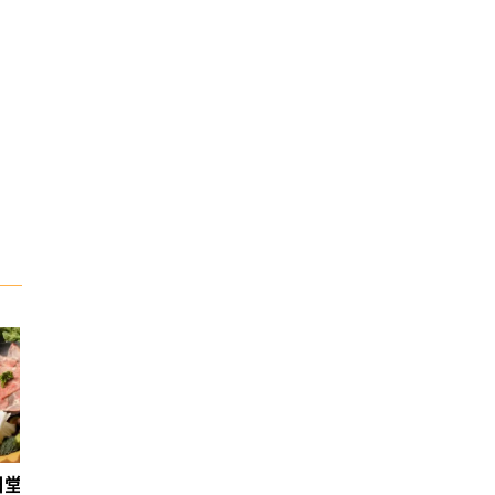
日堂鍋煮｜台中火鍋
天香回味養生煮 南京總店