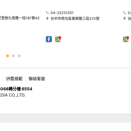
04-23210351
0
里敦化南路一段187巷42
台中市西屯區東興路三段370號
評鑑規範
聯絡客服
8068
轉分機 6554
 CO.,LTD.
版權所有，未經許可，不許轉載 © 2026 OHMEDIA CO.,LTD. All Rights Reserved.