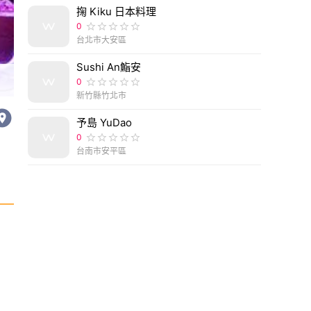
掬 Kiku 日本料理
0
台北市大安區
Sushi An鮨安
【台北東區】HUB 餐酒館，大安區法式餐點推薦！(
0
新竹縣竹北市
予島 YuDao
0
台南市安平區