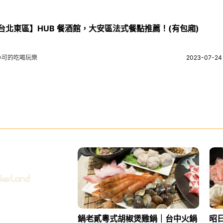
台北東區】HUB 餐酒館，大安區法式餐點推薦！(有包廂)
小可的吃喝玩樂
2023-07-24
鍋老貳粵式胡椒煲雞鍋｜台中火鍋
昭