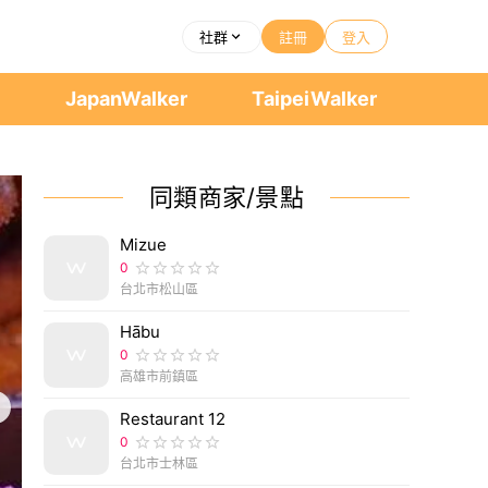
社群
註冊
登入
者
JapanWalker
TaipeiWalker
同類商家/景點
Mizue
0
台北市松山區
Hābu
0
高雄市前鎮區
Restaurant 12
0
台北市士林區