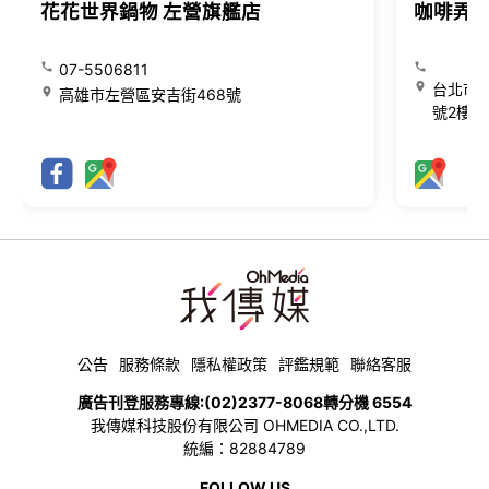
花花世界鍋物 左營旗艦店
咖啡弄
07-5506811
台北市大
高雄市左營區安吉街468號
號2樓
公告
服務條款
隱私權政策
評鑑規範
聯絡客服
廣告刊登服務專線:
(02)2377-8068
轉分機 6554
我傳媒科技股份有限公司 OHMEDIA CO.,LTD.
統編：82884789
FOLLOW US