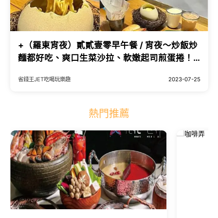
+（羅東宵夜）貳貳壹零早午餐 / 宵夜～炒飯炒
麵都好吃、爽口生菜沙拉、軟嫩起司煎蛋捲！
樣樣都好吃～貳貳壹零菜單｜羅東早餐
省錢王JET吃喝玩樂趣
2023-07-25
熱門推薦