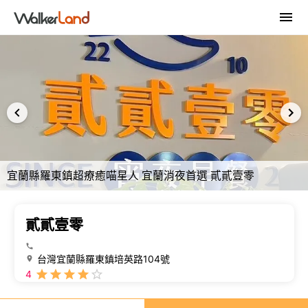
宜蘭縣羅東鎮超療癒喵星人 宜蘭消夜首選 貳貳壹零
貳貳壹零
台灣宜蘭縣羅東鎮培英路104號
4