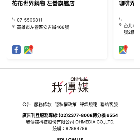
花花世界鍋物 左營旗艦店
咖啡弄
07-5506811
台北市大
高雄市左營區安吉街468號
號2樓
公告
服務條款
隱私權政策
評鑑規範
聯絡客服
廣告刊登服務專線:
(02)2377-8068
轉分機 6554
我傳媒科技股份有限公司 OHMEDIA CO.,LTD.
統編：82884789
FOLLOW US