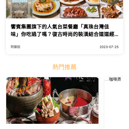
饗賓集團旗下的人氣台菜餐廳「真珠台灣佳
味」你吃過了嗎？復古時尚的裝潢結合道道經
典的台菜，絕對是很適合帶外國朋友、長輩們
阿華田
2023-07-25
來用餐的地方！ - 阿華田的美食日記
熱門推薦