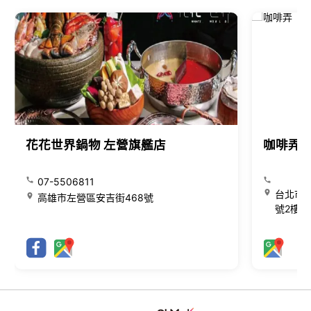
花花世界鍋物 左營旗艦店
咖啡弄
07-5506811
台北市大
高雄市左營區安吉街468號
號2樓