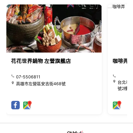
花花世界鍋物 左營旗艦店
咖啡弄
07-5506811
台北市大
高雄市左營區安吉街468號
號2樓