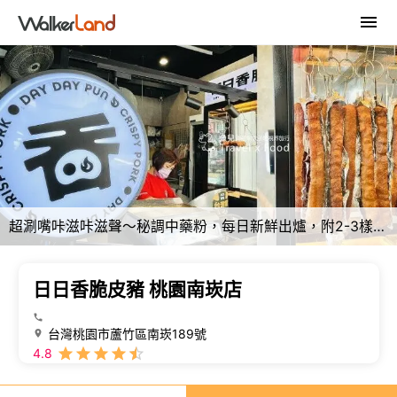
超涮嘴咔滋咔滋聲～秘調中藥粉，每日新鮮出爐，附2-3樣小菜，日日香脆皮豬（桃園南崁店）
日日香脆皮豬 桃園南崁店
台灣桃園市蘆竹區南崁189號
4.8