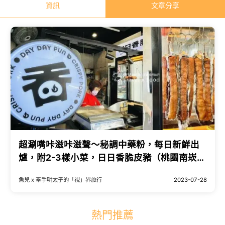
資訊
文章分享
超涮嘴咔滋咔滋聲～秘調中藥粉，每日新鮮出
爐，附2-3樣小菜，日日香脆皮豬（桃園南崁
店）
魚兒 x 牽手明太子的「視」界旅行
2023-07-28
熱門推薦