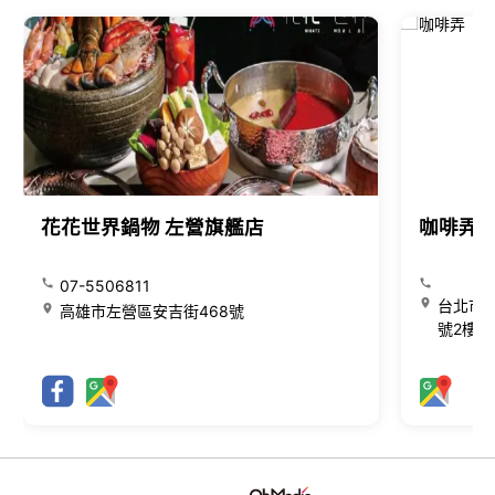
花花世界鍋物 左營旗艦店
咖啡弄
07-5506811
台北市大
高雄市左營區安吉街468號
號2樓