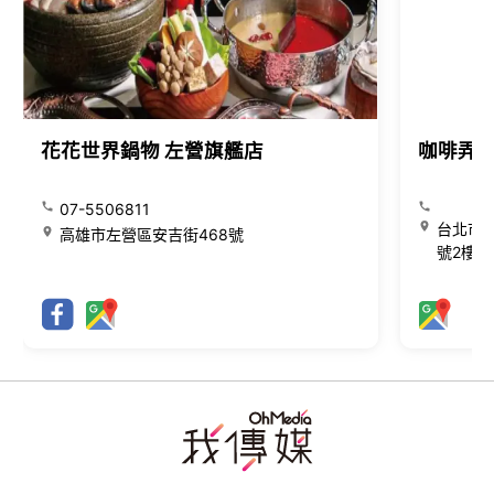
花花世界鍋物 左營旗艦店
咖啡弄
07-5506811
台北市大
高雄市左營區安吉街468號
號2樓