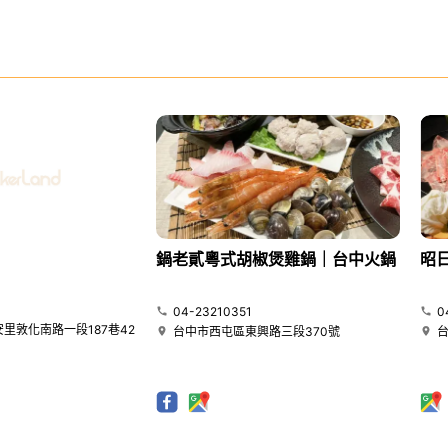
鍋老貳粵式胡椒煲雞鍋｜台中火鍋
昭
04-23210351
0
里敦化南路一段187巷42
台中市西屯區東興路三段370號