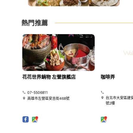
熱門推薦
花花世界鍋物 左營旗艦店
咖啡弄
07-5506811
台北市大安區建安
高雄市左營區安吉街468號
號2樓