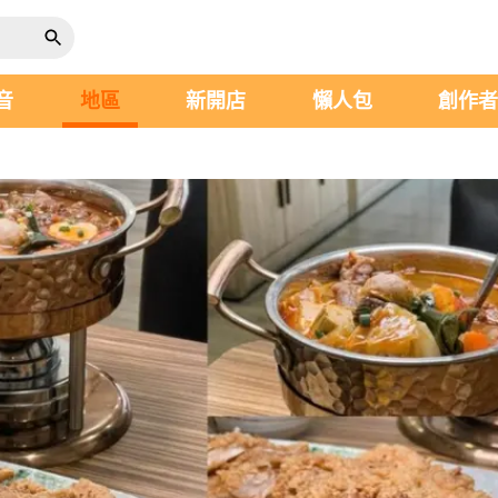
音
地區
新開店
懶人包
創作