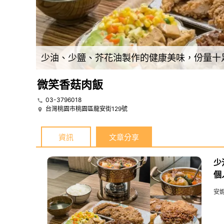
少油、少鹽、芥花油製作的健康美味，份量十足的便當餐盒，還有個人小火鍋，桃園龍安街自助餐推薦 | 【桃園 桃園區】微笑香菇肉飯
微笑香菇肉飯
03-3796018
台灣桃園市桃園區龍安街129號
資訊
文章分享
少
個
飯
安妮