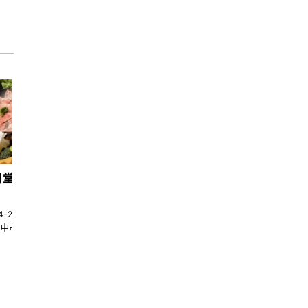
日堂鍋煮｜台中火鍋
天香回味養生煮 南京總店
4-22580269
02-25117275
台中市南屯區大墩十一街345號
台北市中山區中山北路一段135巷35