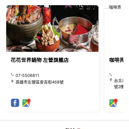
花花世界鍋物 左營旗艦店
咖啡弄
07-5506811
台北市大
高雄市左營區安吉街468號
號2樓