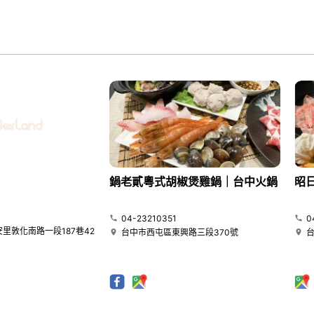
鍋老貳粵式胡椒煲雞鍋｜台中火鍋
昭
04-23210351
0
里敦化南路一段187巷42
台中市西屯區東興路三段370號