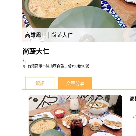
高雄鳳山⎪尚蔬大仁
尚蔬大仁
台灣高雄市鳳山區自強二路158巷28號
資訊
文章分享
高
Iri