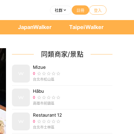
社群
註冊
登入
者
JapanWalker
TaipeiWalker
同類商家/景點
Mizue
0
台北市松山區
Hābu
0
高雄市前鎮區
Restaurant 12
0
台北市士林區