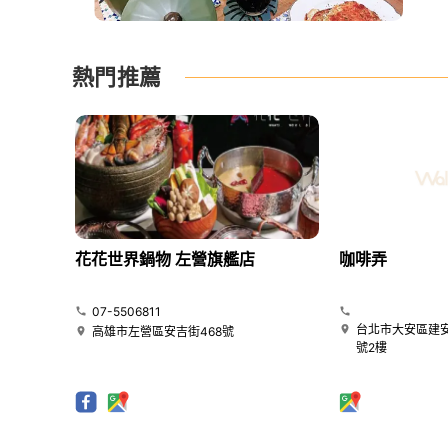
熱門推薦
花花世界鍋物 左營旗艦店
咖啡弄
07-5506811
台北市大安區建安
高雄市左營區安吉街468號
號2樓