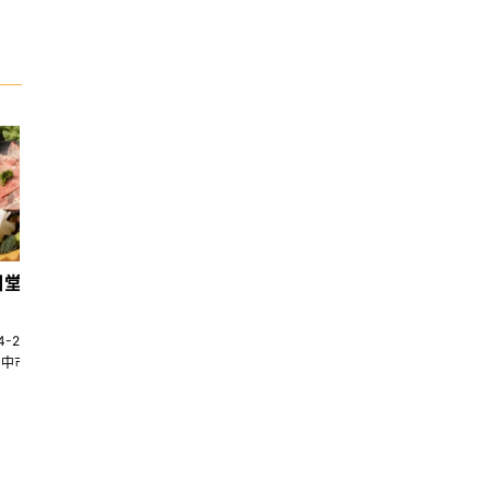
日堂鍋煮｜台中火鍋
天香回味養生煮 南京總店
4-22580269
02-25117275
台中市南屯區大墩十一街345號
台北市中山區中山北路一段135巷35