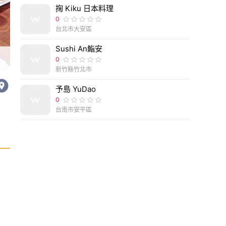
掬 Kiku 日本料理
0
台北市大安區
Sushi An鮨安
高雄鳳山⎪尚蔬大仁
0
新竹縣竹北市
予島 YuDao
0
台南市安平區