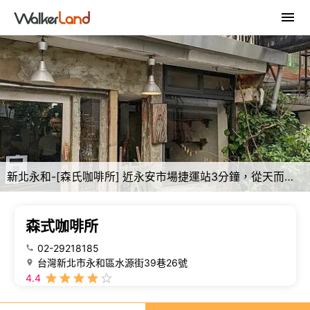
新北永和-[森氏咖啡所] 近永安市場捷運站3分鐘，從天而降綠葉植栽宛如置身森林，特色自家配方豆手沖與精緻甜點，低調復古城市綠洲風格咖啡廳
森式咖啡所
02-29218185
台灣新北市永和區水源街39巷26號
4.4