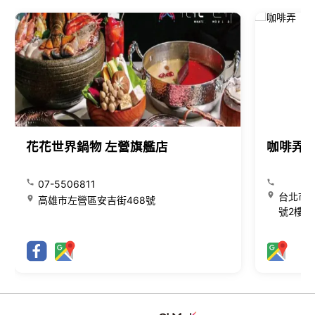
花花世界鍋物 左營旗艦店
咖啡弄
07-5506811
台北市大
高雄市左營區安吉街468號
號2樓