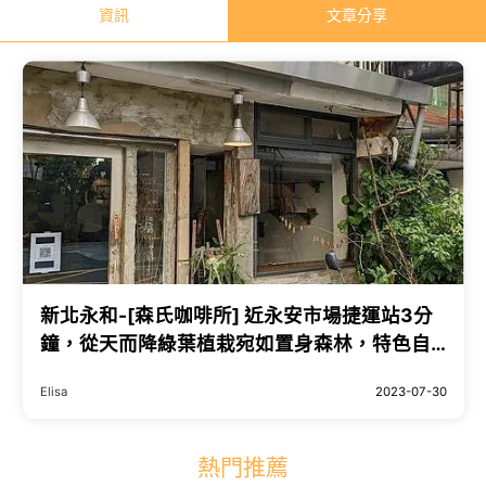
資訊
文章分享
新北永和-[森氏咖啡所] 近永安市場捷運站3分
鐘，從天而降綠葉植栽宛如置身森林，特色自
家配方豆手沖與精緻甜點，低調復古城市綠洲
Elisa
2023-07-30
風格咖啡廳
熱門推薦