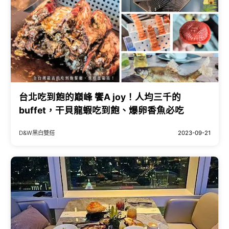
台北吃到飽的巔峰 饗A joy！人均三千的
buffet，干貝龍蝦吃到飽、爆卵香魚必吃
D&W黑白雙搭
2023-09-21