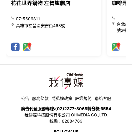
花花世界鍋物 左營旗艦店
咖啡弄
07-5506811
台北市大
高雄市左營區安吉街468號
號2樓
公告
服務條款
隱私權政策
評鑑規範
聯絡客服
廣告刊登服務專線:
(02)2377-8068
轉分機 6554
我傳媒科技股份有限公司 OHMEDIA CO.,LTD.
統編：82884789
FOLLOW US