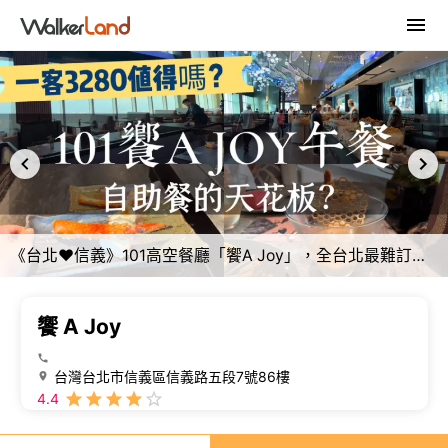
《台北❤️信義》101高空餐廳「饗A Joy」，全台北最難訂的吃到飽又來了！一客午餐3280值得嗎？巨大干貝、燒烤帝王蟹腳、爆卵香魚必吃！
饗 A Joy
台灣台北市信義區信義路五段7號86樓
4.4