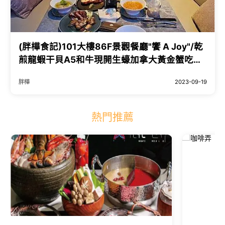
(胖樺食記)101大樓86F景觀餐廳"饗 A Joy"/乾
煎龍蝦干貝A5和牛現開生蠔加拿大黃金蟹吃到
飽/發琴吧興波咖啡暢飲/全台最高貴吃到飽
胖樺
2023-09-19
buffet
熱門推薦