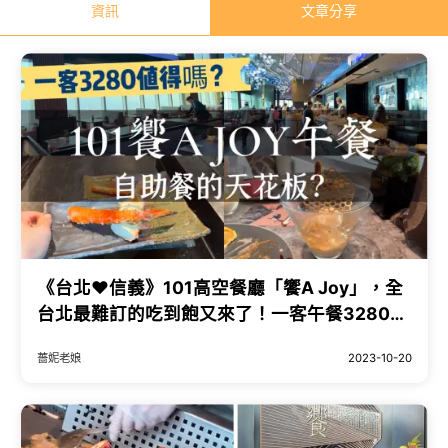
資訊
文章分享
《台北❤️信義》101高空餐廳「饗A Joy」，全
台北最難訂的吃到飽又來了！一客午餐3280值
得嗎？巨大干貝、燒烤帝王蟹腳、爆卵香魚必
薔妮老娘
2023-10-20
吃！