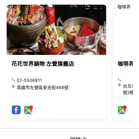
花花世界鍋物 左營旗艦店
咖啡弄
07-5506811
台北市大
高雄市左營區安吉街468號
號2樓