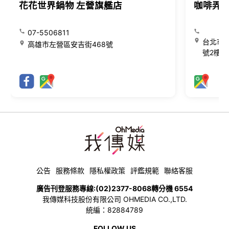
花花世界鍋物 左營旗艦店
咖啡弄
07-5506811
台北市大
高雄市左營區安吉街468號
號2樓
公告
服務條款
隱私權政策
評鑑規範
聯絡客服
廣告刊登服務專線:
(02)2377-8068
轉分機 6554
我傳媒科技股份有限公司 OHMEDIA CO.,LTD.
統編：82884789
FOLLOW US