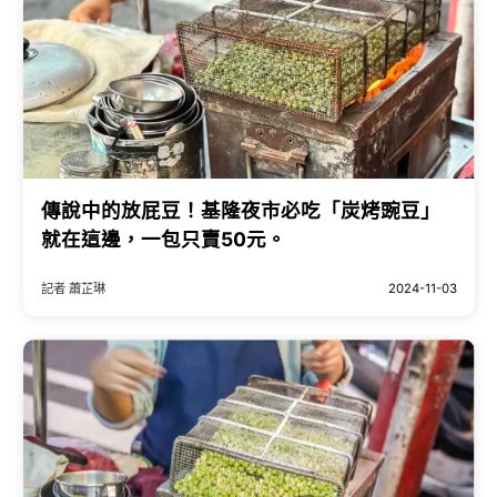
傳說中的放屁豆！基隆夜市必吃「炭烤豌豆」
就在這邊，一包只賣50元。
記者 蕭芷琳
2024-11-03