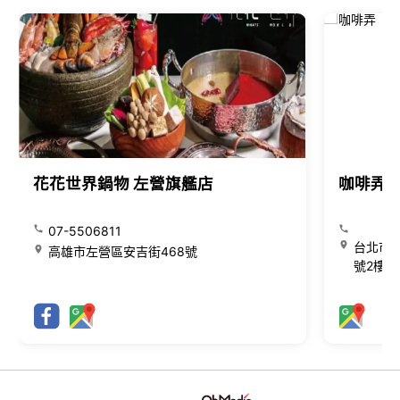
花花世界鍋物 左營旗艦店
咖啡弄
07-5506811
台北市大
高雄市左營區安吉街468號
號2樓