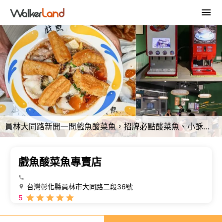
員林大同路新開一間戲魚酸菜魚，招牌必點酸菜魚、小酥肉、唐揚雞，內用還有飲料免費暢飲
戲魚酸菜魚專賣店
台灣彰化縣員林市大同路二段36號
5