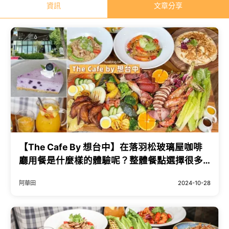
資訊
文章分享
【The Cafe By 想台中】在落羽松玻璃屋咖啡
廳用餐是什麼樣的體驗呢？整體餐點選擇很多
元，大份量又好吃！平日不限時、提供免費插
阿華田
2024-10-28
座～台中早午餐、下午茶推薦！ - 阿華田的美
食日記