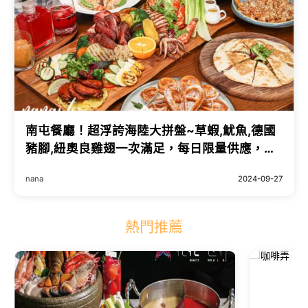
南屯餐廳！超浮誇海陸大拼盤~草蝦,魷魚,德國
豬腳,紐奧良雞翅一次滿足，每日限量供應，建
議電話預訂。The Café By想台中
nana
2024-09-27
熱門推薦