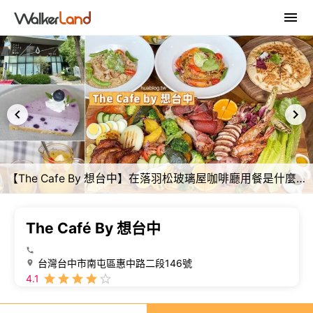
【The Cafe By 想台中】在落羽松玻璃屋咖啡廳用餐是什麼樣的體驗呢？整體餐點選擇很多元，大份量又好吃！平日不限時、提供免費插座～台中早午餐、下午茶推薦！ - 阿華田的美食日記
The Café By 想台中
台灣台中市南屯區惠中路二段146號
4.1