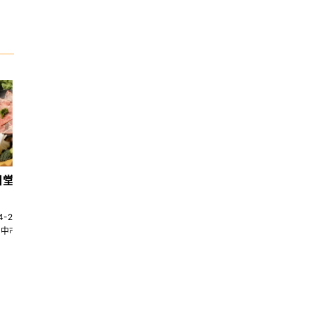
日堂鍋煮｜台中火鍋
天香回味養生煮 南京總店
4-22580269
02-25117275
台中市南屯區大墩十一街345號
台北市中山區中山北路一段135巷35