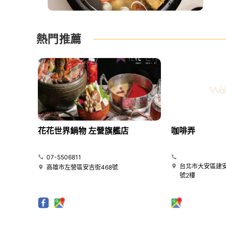
熱門推薦
花花世界鍋物 左營旗艦店
咖啡弄
07-5506811
台北市大安區建安
高雄市左營區安吉街468號
號2樓