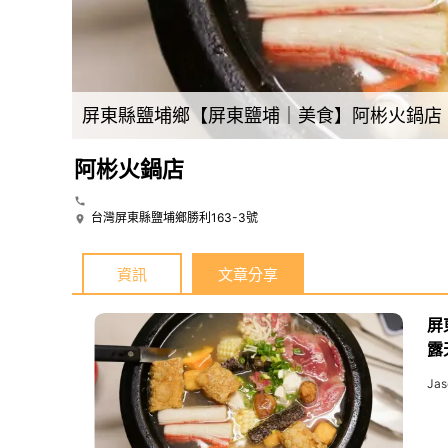
屏東縣鹽埔鄉【屏東鹽埔｜美食】阿彬火鍋店。屏東鹽埔人激推，露天平價傳統石頭火鍋，肉片不用百元，自炒沙茶醬及湯頭好
阿彬火鍋店
台灣屏東縣鹽埔鄉勝利163-3號
資訊
文章分享
屏
露
Jas