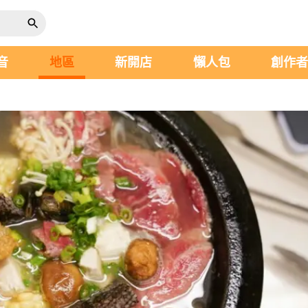
音
地區
新開店
懶人包
創作