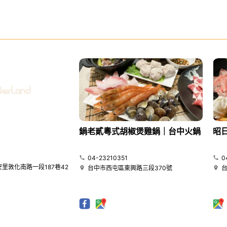
鍋老貳粵式胡椒煲雞鍋｜台中火鍋
昭
04-23210351
0
里敦化南路一段187巷42
台中市西屯區東興路三段370號