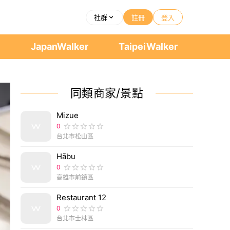
社群
註冊
登入
者
JapanWalker
TaipeiWalker
同類商家/景點
Mizue
0
台北市松山區
Hābu
0
高雄市前鎮區
Restaurant 12
0
台北市士林區