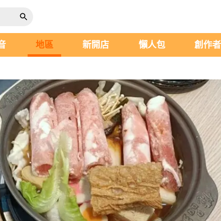
音
地區
新開店
懶人包
創作