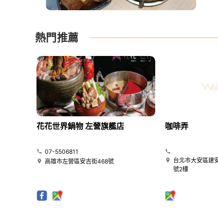
熱門推薦
花花世界鍋物 左營旗艦店
咖啡弄
07-5506811
台北市大安區建安
高雄市左營區安吉街468號
號2樓