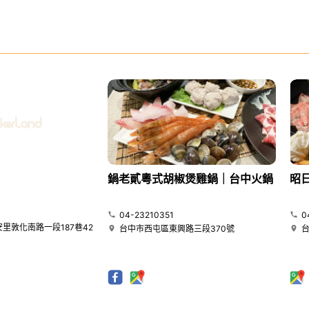
鍋老貳粵式胡椒煲雞鍋｜台中火鍋
昭
04-23210351
0
里敦化南路一段187巷42
台中市西屯區東興路三段370號