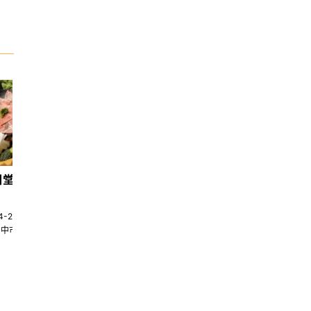
日堂鍋煮｜台中火鍋
天香回味養生煮 南京總店
4-22580269
02-25117275
台中市南屯區大墩十一街345號
台北市中山區中山北路一段135巷35