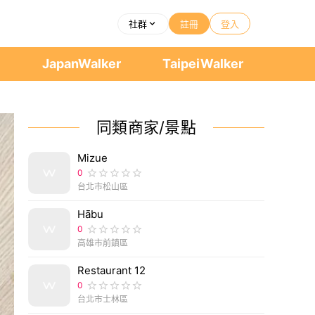
社群
註冊
登入
者
JapanWalker
TaipeiWalker
同類商家/景點
Mizue
0
台北市松山區
Hābu
0
高雄市前鎮區
Restaurant 12
0
台北市士林區