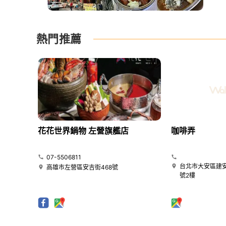
熱門推薦
花花世界鍋物 左營旗艦店
咖啡弄
07-5506811
台北市大安區建安
高雄市左營區安吉街468號
號2樓