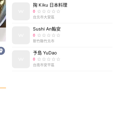
掬 Kiku 日本料理
0
台北市大安區
Sushi An鮨安
台南市白河區[關子嶺美食] 阿郎食堂 湯泉美地溫泉會
0
新竹縣竹北市
予島 YuDao
0
台南市安平區