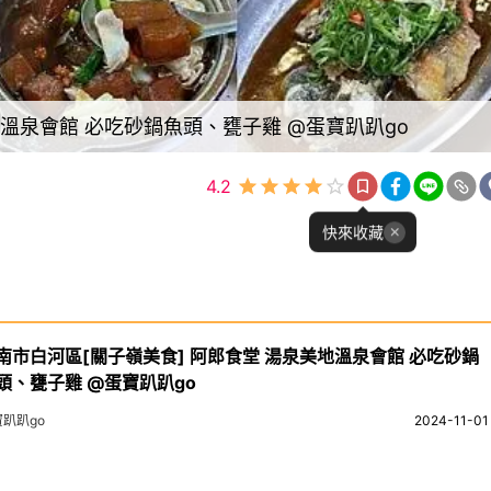
地溫泉會館 必吃砂鍋魚頭、甕子雞 @蛋寶趴趴go
4.2
快來收藏
南市白河區[關子嶺美食] 阿郎食堂 湯泉美地溫泉會館 必吃砂鍋
頭、甕子雞 @蛋寶趴趴go
趴趴go
2024-11-01