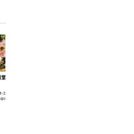
日堂鍋煮｜台中火鍋
天香回味養生煮 南京總店
4-22580269
02-25117275
台中市南屯區大墩十一街345號
台北市中山區中山北路一段135巷35