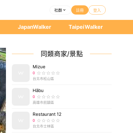
社群
註冊
登入
者
JapanWalker
TaipeiWalker
同類商家/景點
Mizue
0
台北市松山區
Hābu
0
高雄市前鎮區
Restaurant 12
0
台北市士林區