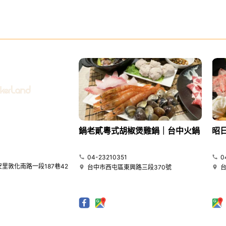
鍋老貳粵式胡椒煲雞鍋｜台中火鍋
昭
04-23210351
0
里敦化南路一段187巷42
台中市西屯區東興路三段370號