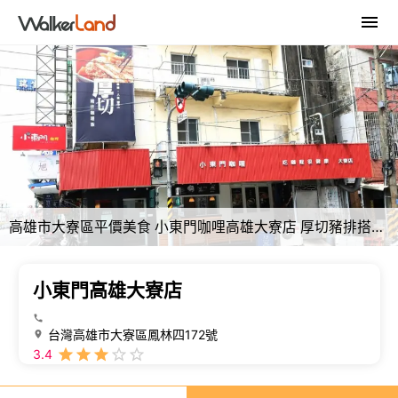
高雄市大寮區平價美食 小東門咖哩高雄大寮店 厚切豬排搭配濃郁咖哩 / 熱火滑蛋
小東門高雄大寮店
台灣高雄市大寮區鳳林四172號
3.4