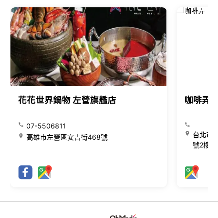
花花世界鍋物 左營旗艦店
咖啡弄
07-5506811
台北市大
高雄市左營區安吉街468號
號2樓