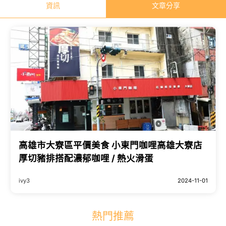
資訊
文章分享
高雄市大寮區平價美食 小東門咖哩高雄大寮店
厚切豬排搭配濃郁咖哩 / 熱火滑蛋
ivy3
2024-11-01
熱門推薦