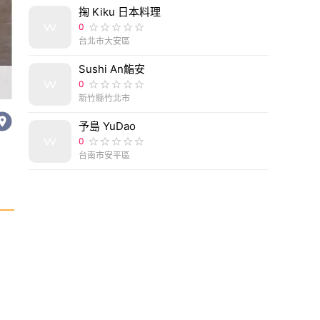
掬 Kiku 日本料理
0
台北市大安區
Sushi An鮨安
世上最美星巴克！熱門杜拜打卡景點「Starbucks A
0
新竹縣竹北市
予島 YuDao
0
台南市安平區