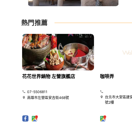
熱門推薦
花花世界鍋物 左營旗艦店
咖啡弄
07-5506811
台北市大安區建安
高雄市左營區安吉街468號
號2樓