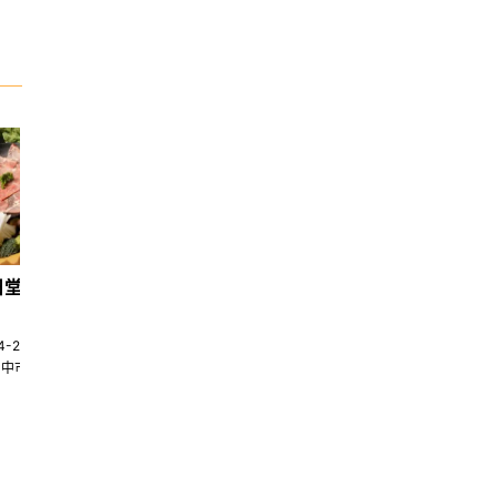
日堂鍋煮｜台中火鍋
天香回味養生煮 南京總店
4-22580269
02-25117275
台中市南屯區大墩十一街345號
台北市中山區中山北路一段135巷35