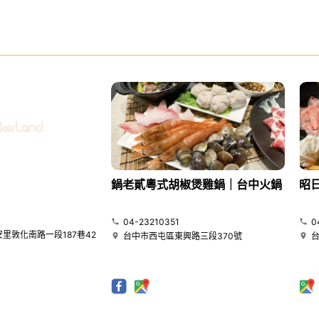
鍋老貳粵式胡椒煲雞鍋｜台中火鍋
昭
04-23210351
0
里敦化南路一段187巷42
台中市西屯區東興路三段370號