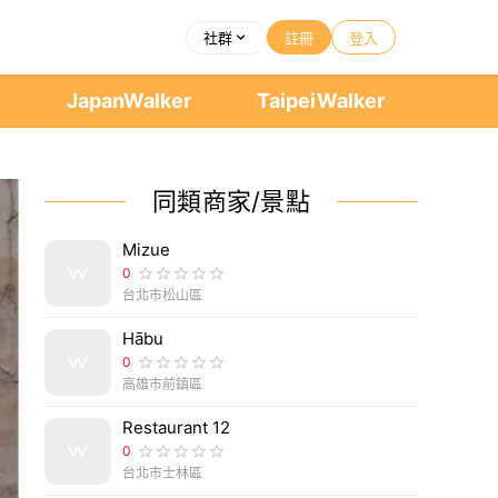
社群
註冊
登入
者
JapanWalker
TaipeiWalker
同類商家/景點
Mizue
0
台北市松山區
Hābu
0
高雄市前鎮區
Restaurant 12
0
台北市士林區