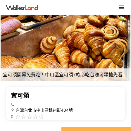
宜可頌開幕免費吃！中山區宜可頌7款必吃台魂可頌搶先看，日常台味化身精緻法式可頌。
宜可頌
台灣台北市中山區錦州街404號
0