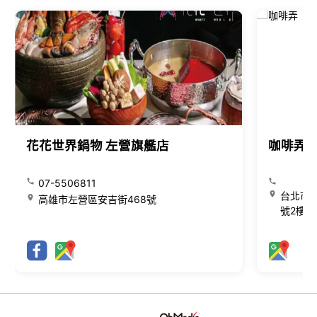
花花世界鍋物 左營旗艦店
咖啡弄
07-5506811
台北市大
高雄市左營區安吉街468號
號2樓