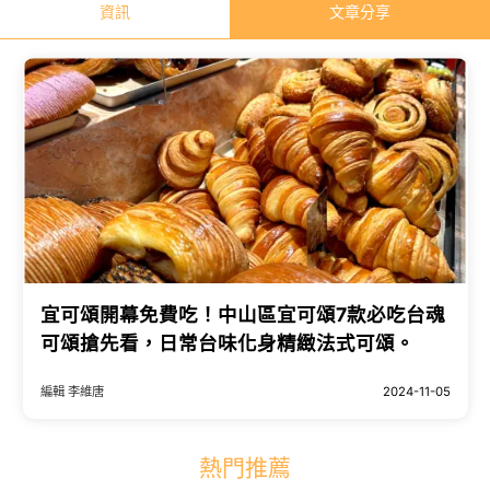
資訊
文章分享
宜可頌開幕免費吃！中山區宜可頌7款必吃台魂
可頌搶先看，日常台味化身精緻法式可頌。
編輯 李維唐
2024-11-05
熱門推薦