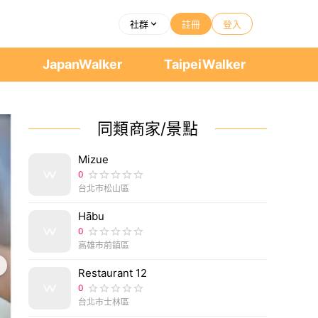
社群
註冊
登入
者
JapanWalker
TaipeiWalker
同類商家/景點
Mizue
0
台北市松山區
Hābu
0
高雄市前鎮區
Restaurant 12
0
台北市士林區