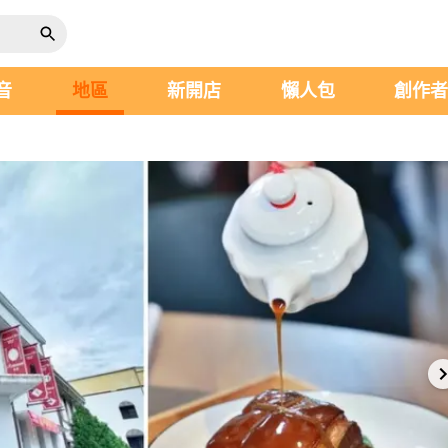
音
地區
新開店
懶人包
創作