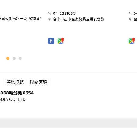
04-23210351
0
里敦化南路一段187巷42
台中市西屯區東興路三段370號
評鑑規範
聯絡客服
8068
轉分機 6554
 CO.,LTD.
版權所有，未經許可，不許轉載 © 2026 OHMEDIA CO.,LTD. All Rights Reserved.