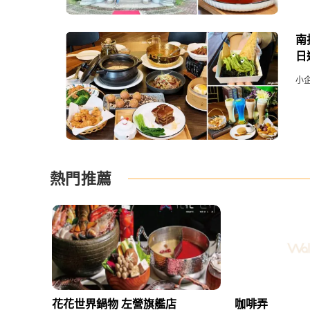
南
日
小
熱門推薦
花花世界鍋物 左營旗艦店
咖啡弄