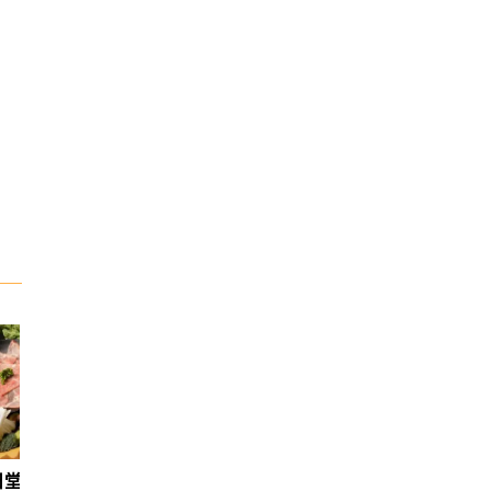
日堂鍋煮｜台中火鍋
天香回味養生煮 南京總店