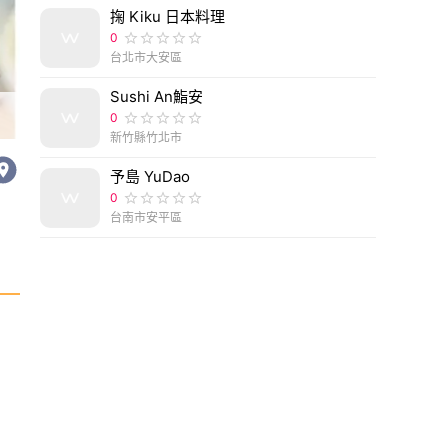
掬 Kiku 日本料理
0
台北市大安區
Sushi An鮨安
南投縣南投市福瑞堂｜南投稅務出張所改建的南投小
0
新竹縣竹北市
予島 YuDao
0
台南市安平區