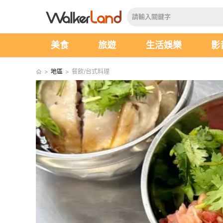
美食
旅遊
生活娛樂
影
>
地區
>
餐飲/台式料理