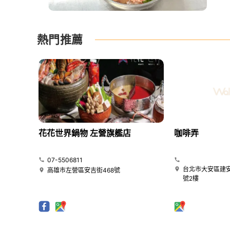
熱門推薦
花花世界鍋物 左營旗艦店
咖啡弄
07-5506811
台北市大安區建安
高雄市左營區安吉街468號
號2樓