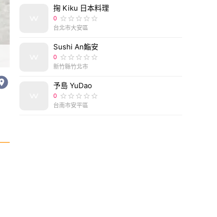
掬 Kiku 日本料理
0
台北市大安區
Sushi An鮨安
基隆肉圓50年老店！六碼碼頭肉圓、芋圓、豆干包
0
新竹縣竹北市
予島 YuDao
0
台南市安平區