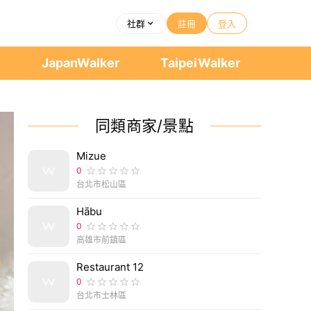
社群
註冊
登入
者
JapanWalker
TaipeiWalker
同類商家/景點
Mizue
0
台北市松山區
Hābu
0
高雄市前鎮區
Restaurant 12
0
台北市士林區