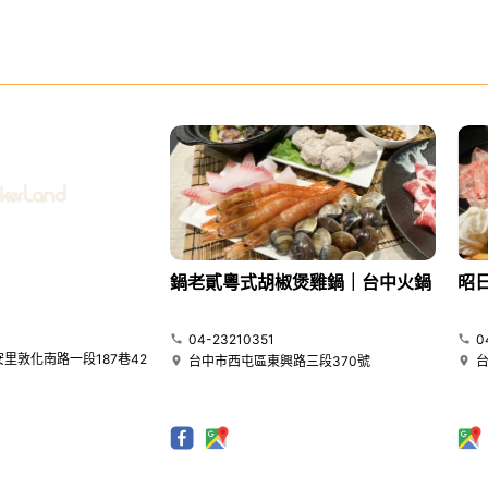
鍋老貳粵式胡椒煲雞鍋｜台中火鍋
昭
04-23210351
0
里敦化南路一段187巷42
台中市西屯區東興路三段370號