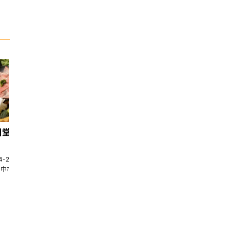
日堂鍋煮｜台中火鍋
天香回味養生煮 南京總店
4-22580269
02-25117275
台中市南屯區大墩十一街345號
台北市中山區中山北路一段135巷35