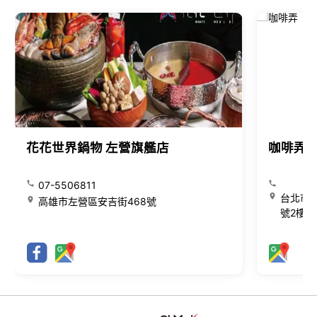
花花世界鍋物 左營旗艦店
咖啡弄
07-5506811
台北市大
高雄市左營區安吉街468號
號2樓