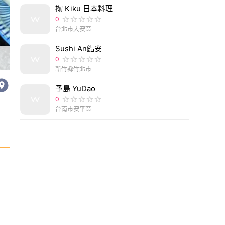
掬 Kiku 日本料理
0
台北市大安區
Sushi An鮨安
台中市西區台中日式料理推薦｜一鰻美村匠人味自慢,
0
新竹縣竹北市
予島 YuDao
0
台南市安平區