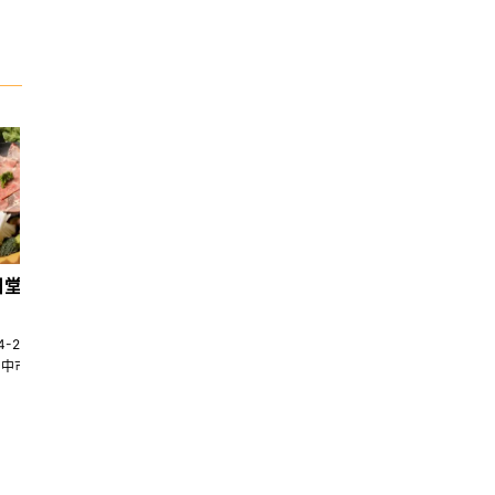
日堂鍋煮｜台中火鍋
天香回味養生煮 南京總店
4-22580269
02-25117275
台中市南屯區大墩十一街345號
台北市中山區中山北路一段135巷35