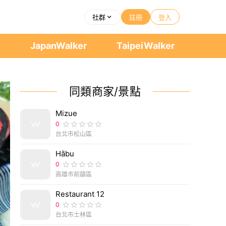
社群
註冊
登入
者
JapanWalker
TaipeiWalker
同類商家/景點
Mizue
0
台北市松山區
Hābu
0
高雄市前鎮區
Restaurant 12
0
台北市士林區