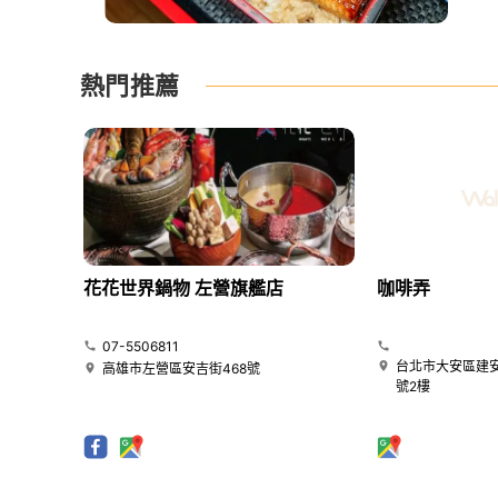
熱門推薦
花花世界鍋物 左營旗艦店
咖啡弄
07-5506811
台北市大安區建安
高雄市左營區安吉街468號
號2樓