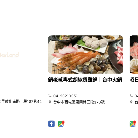
鍋老貳粵式胡椒煲雞鍋｜台中火鍋
昭
04-23210351
0
里敦化南路一段187巷42
台中市西屯區東興路三段370號