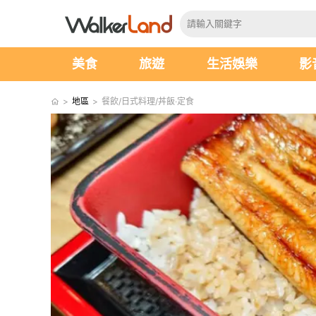
美食
旅遊
生活娛樂
影
>
地區
>
餐飲/日式料理/丼飯‧定食