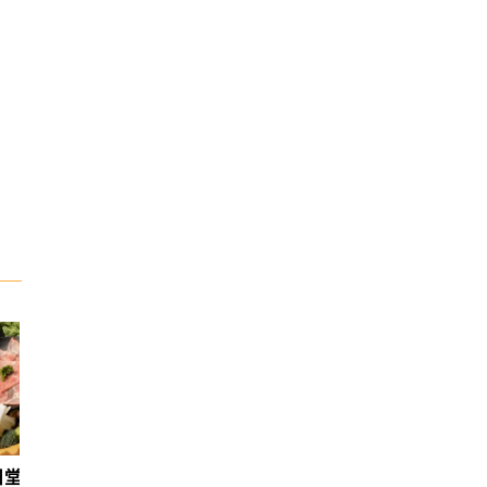
日堂鍋煮｜台中火鍋
天香回味養生煮 南京總店