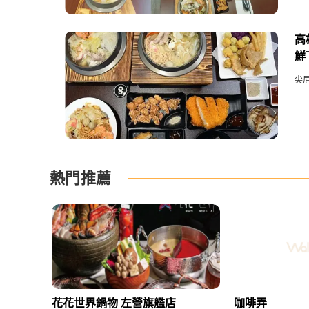
高
鮮
尖
熱門推薦
花花世界鍋物 左營旗艦店
咖啡弄