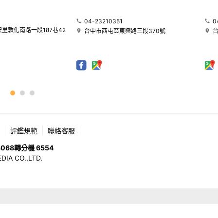
04-23210351
0
里敦化南路一段187巷42
台中市西屯區東興路三段370號
評鑑規範
聯絡客服
8068
轉分機 6554
 CO.,LTD.
版權所有，未經許可，不許轉載 © 2026 OHMEDIA CO.,LTD. All Rights Reserved.