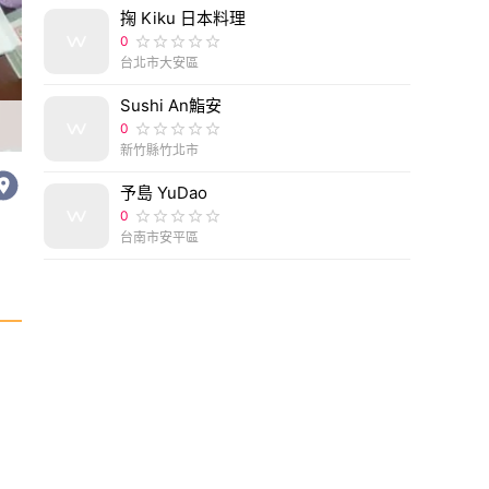
掬 Kiku 日本料理
0
台北市大安區
Sushi An鮨安
0
新竹縣竹北市
予島 YuDao
0
台南市安平區