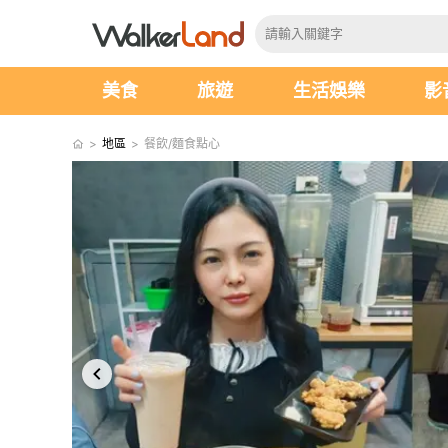
美食
旅遊
生活娛樂
影
>
地區
>
餐飲/麵食點心