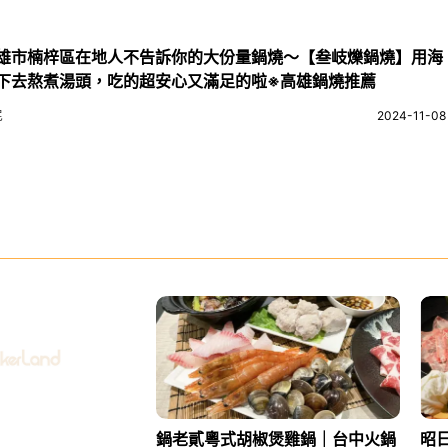
雄市楠梓區在地人不告訴你的大份量鍋燒～【叁岐爍鍋燒】用海
下去熬煮湯頭，吃的超安心又滿足的啦※高雄鍋燒推薦
尼
2024-11-08
鍋老貳粵式胡椒煲雞鍋｜台中火鍋
昭