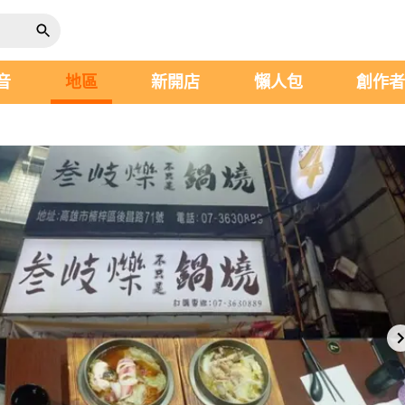
音
地區
新開店
懶人包
創作