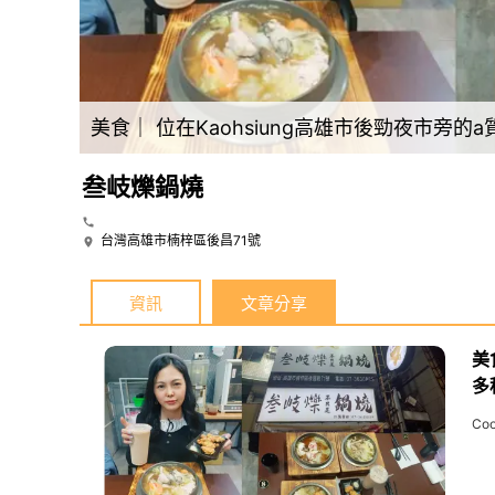
高雄市楠梓區在地人不告訴你的大份量鍋燒～【叁岐爍鍋燒】用海鮮下去熬煮湯頭，吃的超安心又滿足的啦※高雄鍋燒推薦
美食｜ 位在Kaohsiung高雄市後勁夜市
叁岐爍鍋燒
台灣高雄市楠梓區後昌71號
資訊
文章分享
美
多
Co