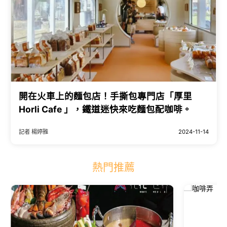
開在火車上的麵包店！手撕包專門店「厚里
Horli Cafe 」，鐵道迷快來吃麵包配咖啡。
記者 楊婷雅
2024-11-14
熱門推薦