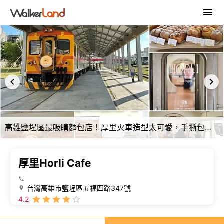
高雄鹽埕區最吸睛麵包店！厚里火車造型太可愛，手撕包與鹽可頌必補貨。
厚里Horli Cafe
台灣高雄市鹽埕區五福四路347號
4.2