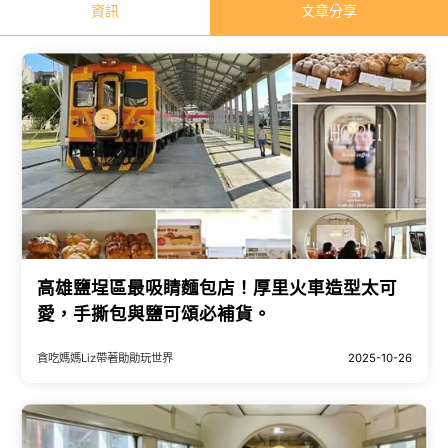
資訊
文章分享
高雄鹽埕區最吸睛麵包店！厚里火車造型太可
愛，手撕包與鹽可頌必補貨。
貪吃媽媽Liz帶著勛勛玩世界
2025-10-26