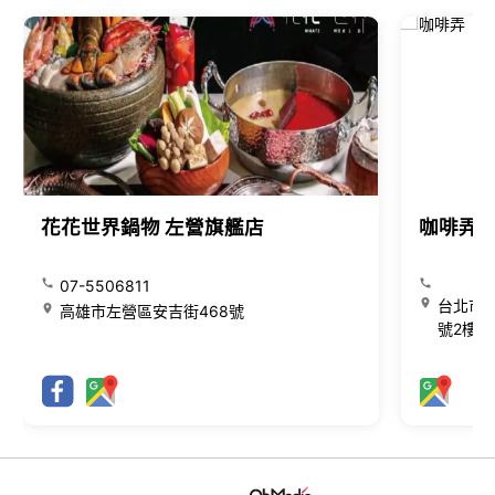
花花世界鍋物 左營旗艦店
咖啡弄
07-5506811
台北市大
高雄市左營區安吉街468號
號2樓