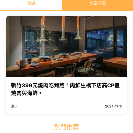
資訊
文章分享
新竹399元燒肉吃到飽！肉鮮生橋下店高CP值
燒肉與海鮮。
京少
2024-11-11
熱門推薦